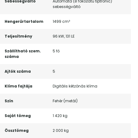
Sebességváltó
Automata (8 fokozatú tiptronic)
sebességváltó
Hengerűrtartalom
1499 cm³
Teljesítmény
96 kW, 131 LE
Szállítható szem.
5 fő
száma
Ajtók száma
5
Klíma fajtája
Digitális kétzónás klíma
Szín
Fehér (metál)
Saját tömeg
1 420 kg
Össztömeg
2 000 kg