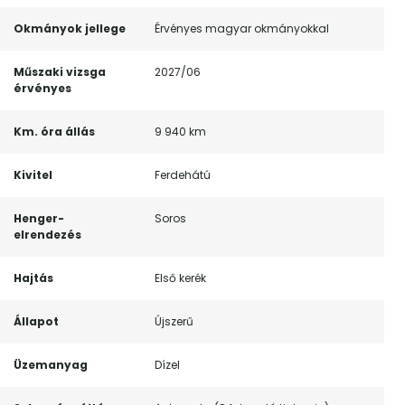
Okmányok jellege
Érvényes magyar okmányokkal
Műszaki vizsga
2027/06
érvényes
Km. óra állás
9 940 km
Kivitel
Ferdehátú
Henger-
Soros
elrendezés
Hajtás
Első kerék
Állapot
Újszerű
Üzemanyag
Dízel