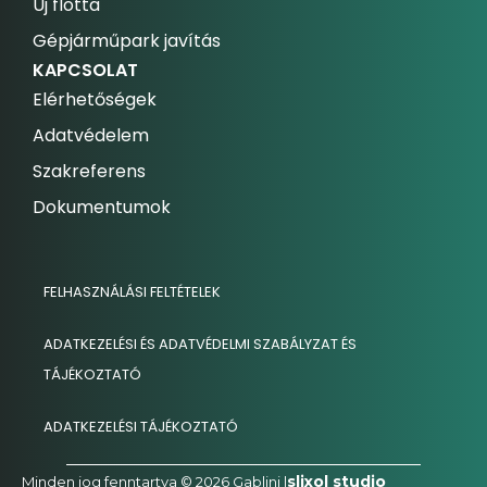
Új flotta
Gépjárműpark javítás
KAPCSOLAT
Elérhetőségek
Adatvédelem
Szakreferens
Dokumentumok
FELHASZNÁLÁSI FELTÉTELEK
ADATKEZELÉSI ÉS ADATVÉDELMI SZABÁLYZAT ÉS
TÁJÉKOZTATÓ
ADATKEZELÉSI TÁJÉKOZTATÓ
slixol studio
Minden jog fenntartva © 2026 Gablini |