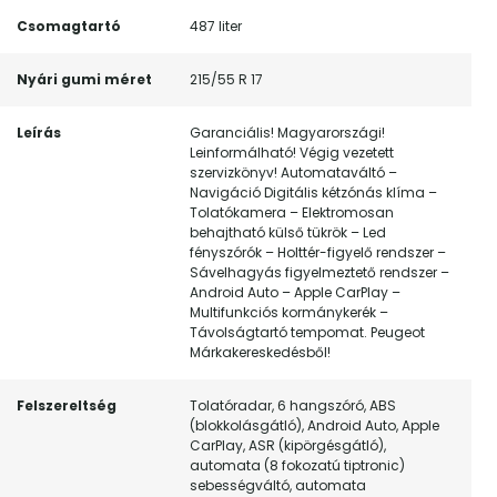
Csomagtartó
487 liter
Nyári gumi méret
215/55 R 17
Leírás
Garanciális! Magyarországi!
Leinformálható! Végig vezetett
szervizkönyv! Automataváltó –
Navigáció Digitális kétzónás klíma –
Tolatókamera – Elektromosan
behajtható külső tükrök – Led
fényszórók – Holttér-figyelő rendszer –
Sávelhagyás figyelmeztető rendszer –
Android Auto – Apple CarPlay –
Multifunkciós kormánykerék –
Távolságtartó tempomat. Peugeot
Márkakereskedésből!
Felszereltség
Tolatóradar, 6 hangszóró, ABS
(blokkolásgátló), Android Auto, Apple
CarPlay, ASR (kipörgésgátló),
automata (8 fokozatú tiptronic)
sebességváltó, automata