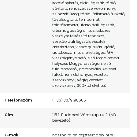
kormánykerék, oldallégzsák, rádió,
sávtartó rendszer, szervokormány,
színezett üveg, tábla-felismerő funkció,
távolságtartó tempomat,
tolatókamera, utasoldali légzsák,
ülésmagasság állítás, ütközés
veszélyre felkészítő rendszer,
vezetőoldali légzsák, vészfék
asszisztens, visszagurulás-gátló,
autóbeszámítás lehetséges, ÁFA
visszaigényelhető, első forgalomba
helyezés Magyarországon, első
tulajdonostól, garanciális, keveset
futott, nem dohányzó, vezetett
szervizkönyv, végig vezetett
szervizkönyv, 30%-tól elvihető.
Telefonszám
(+36) 30/9198665
Cím
1152. Budapest Városkapu u. 1. (M3
bevezető)
E-mail
hasznaltajanlat@teszt.gablini.hu