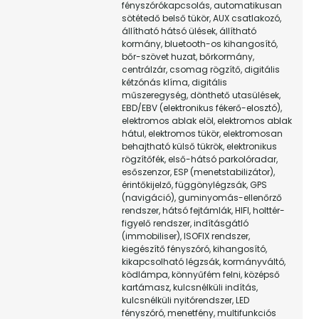
fényszórókapcsolás, automatikusan
sötétedő belső tükör, AUX csatlakozó,
állítható hátsó ülések, állítható
kormány, bluetooth-os kihangosító,
bőr-szövet huzat, bőrkormány,
centrálzár, csomag rögzítő, digitális
kétzónás klíma, digitális
műszeregység, dönthető utasülések,
EBD/EBV (elektronikus fékerő-elosztó),
elektromos ablak elöl, elektromos ablak
hátul, elektromos tükör, elektromosan
behajtható külső tükrök, elektronikus
rögzítőfék, első-hátsó parkolóradar,
esőszenzor, ESP (menetstabilizátor),
érintőkijelző, függönylégzsák, GPS
(navigáció), guminyomás-ellenőrző
rendszer, hátsó fejtámlák, HIFI, holttér-
figyelő rendszer, indításgátló
(immobiliser), ISOFIX rendszer,
kiegészítő fényszóró, kihangosító,
kikapcsolható légzsák, kormányváltó,
ködlámpa, könnyűfém felni, középső
kartámasz, kulcsnélküli indítás,
kulcsnélküli nyitórendszer, LED
fényszóró, menetfény, multifunkciós