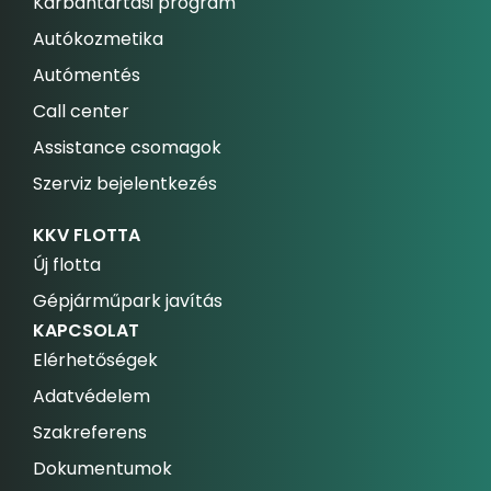
Karbantartási program
Autókozmetika
Autómentés
Call center
Assistance csomagok
Szerviz bejelentkezés
KKV FLOTTA
Új flotta
Gépjárműpark javítás
KAPCSOLAT
Elérhetőségek
Adatvédelem
Szakreferens
Dokumentumok