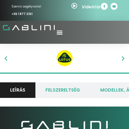
Videótár
Szervíz segélyvonal:
+36 1 877 2161
LEÍRÁS
FELSZERELTSÉG
MODELLEK, 