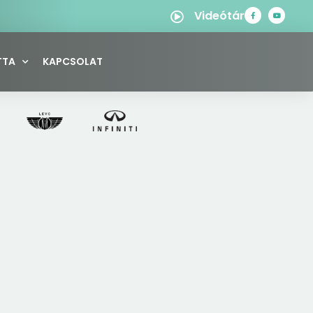
Videótár
TTA
KAPCSOLAT
ÜNKÖN ELÉRHETŐ)