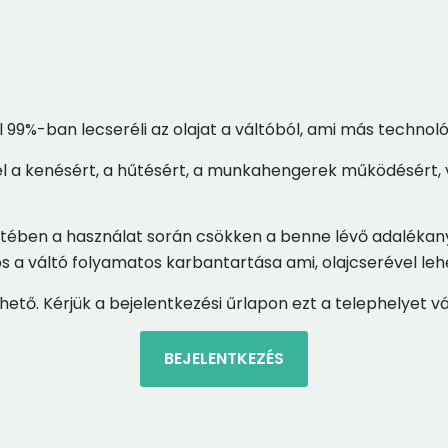
99%-ban lecseréli az olajat a váltóból, ami más techno
elel a kenésért, a hűtésért, a munkahengerek működésért
ében a használat során csökken a benne lévő adalékanya
ontos a váltó folyamatos karbantartása ami, olajcserével 
ető. Kérjük a bejelentkezési űrlapon ezt a telephelyet vá
BEJELENTKEZÉS