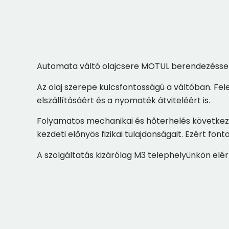
Automata váltó olajcsere MOTUL berendezéssel 
Az olaj szerepe kulcsfontosságú a váltóban. F
elszállításáért és a nyomaték átviteléért is.
Folyamatos mechanikai és hőterhelés következt
kezdeti előnyös fizikai tulajdonságait. Ezért f
A szolgáltatás kizárólag M3 telephelyünkön elérh