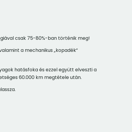
lógiával csak 75-80%-ban történik meg!
, valamint a mechanikus „kopadék”
gok hatásfoka és ezzel együtt elveszti a
lehetséges 60.000 km megtétele után.
lassza.