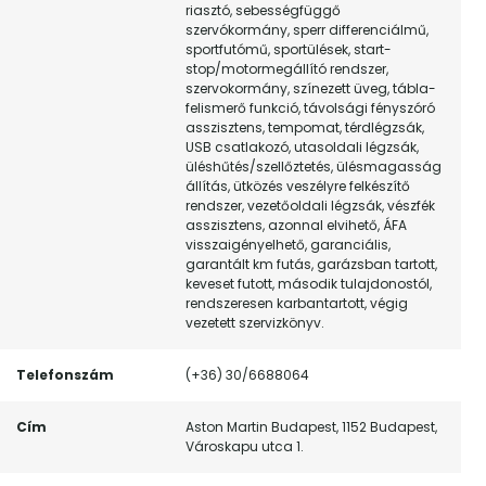
riasztó, sebességfüggő
szervókormány, sperr differenciálmű,
sportfutómű, sportülések, start-
stop/motormegállító rendszer,
szervokormány, színezett üveg, tábla-
felismerő funkció, távolsági fényszóró
asszisztens, tempomat, térdlégzsák,
USB csatlakozó, utasoldali légzsák,
üléshűtés/szellőztetés, ülésmagasság
állítás, ütközés veszélyre felkészítő
rendszer, vezetőoldali légzsák, vészfék
asszisztens, azonnal elvihető, ÁFA
visszaigényelhető, garanciális,
garantált km futás, garázsban tartott,
keveset futott, második tulajdonostól,
rendszeresen karbantartott, végig
vezetett szervizkönyv.
Telefonszám
(+36) 30/6688064
Cím
Aston Martin Budapest, 1152 Budapest,
Városkapu utca 1.