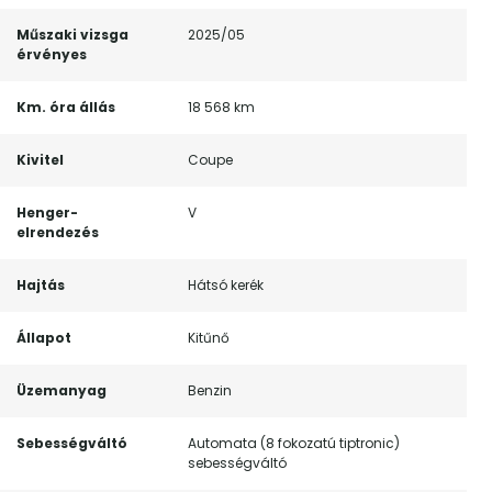
Műszaki vizsga
2025/05
érvényes
Km. óra állás
18 568 km
Kivitel
Coupe
Henger-
V
elrendezés
Hajtás
Hátsó kerék
Állapot
Kitűnő
Üzemanyag
Benzin
Sebességváltó
Automata (8 fokozatú tiptronic)
sebességváltó