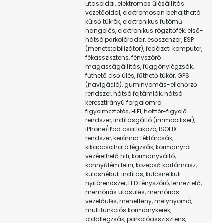
utasoldal, elektromos ülésállítás
vezetőoldal, elektromosan behajtható
külső tükrök, elektronikus futómű
hangolás, elektronikus rögzítőfék, első-
hátsó parkolóradar, esőszenzor, ESP
(menetstabilizátor), fedélzeti komputer,
fékasszisztens, fényszóró
magasságállítás, függönylégzsák,
fűthető első ülés, fűthető tükör, GPS
(navigáció), guminyomás-ellenőrző
rendszer, hátsó fejtámlák, hátsó
keresztirányú forgalomra
figyelmeztetés, HIFI, holttér-figyelő
rendszer, indításgátló (immobiliser),
iPhone/iPod csatlakozó, ISOFIX
rendszer, kerámia féktárcsák,
kikapcsolható légzsák, kormányról
vezérelhető hifi, kormányváltó,
könnyűfém felni, középső kartámasz,
kulcsnélküli indítás, kulcsnélküli
nyitórendszer, LED fényszóró, lemeztető,
memóriás utasülés, memóriás
vezetőülés, menetfény, mélynyomó,
multifunkciós kormánykerék,
oldallégzsák, parkolóasszisztens,