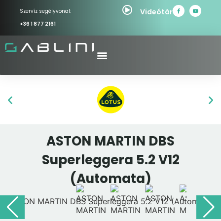
Videótár
Szervíz segélyvonal:
+36 1 877 2161
ASTON MARTIN DBS
Superleggera 5.2 V12
(Automata)