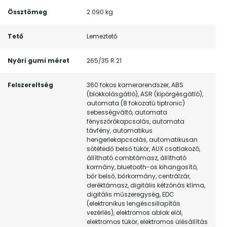
Össztömeg
2 090 kg
Tető
Lemeztető
Nyári gumi méret
265/35 R 21
Felszereltség
360 fokos kamerarendszer, ABS
(blokkolásgátló), ASR (kipörgésgátló),
automata (8 fokozatú tiptronic)
sebességváltó, automata
fényszórókapcsolás, automata
távfény, automatikus
hengerlekapcsolás, automatikusan
sötétedő belső tükör, AUX csatlakozó,
állítható combtámasz, állítható
kormány, bluetooth-os kihangosító,
bőr belső, bőrkormány, centrálzár,
deréktámasz, digitális kétzónás klíma,
digitális műszeregység, EDC
(elektronikus lengéscsillapítás
vezérlés), elektromos ablak elöl,
elektromos tükör, elektromos ülésállítás