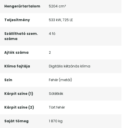
Hengerűrtartalom
5204 cm³
Teljesítmény
533 kW, 725 LE
Szállítható szem.
4 fő
száma
Ajtók száma
2
Klíma fajtája
Digitális kétzónás klíma
Szín
Fehér (metál)
Kárpit színe (1)
Sötétkék
Kárpit színe (2)
Tört fehér
Saját tömeg
1 870 kg