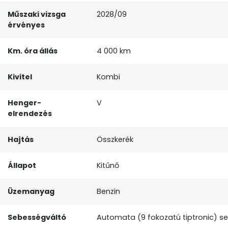
Műszaki vizsga
2028/09
érvényes
Km. óra állás
4 000 km
Kivitel
Kombi
Henger-
V
elrendezés
Hajtás
Összkerék
Állapot
Kitűnő
Üzemanyag
Benzin
Sebességváltó
Automata (9 fokozatú tiptronic) s