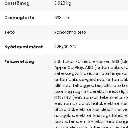
Össztömeg
3 020 kg
Csomagtartó
638 liter
Tető
Panoráma tető
Nyári gumi méret
325/30 R 23
Felszereltség
360 fokos kamerarendszer, ABS (blok
Apple CarPlay, ARD (automatikus tá
sebességváltó, automata fényszór
automatikus segélyhívó, automatik
állítható felfüggesztés, állítható 
csomag rögzítő, deréktámasz, digit
EBD/EBV (elektronikus fékerő-elosztó
elektromos ablak hátul, elektromos
utasoldal, elektromos ülésállítás v
hangolás, elektronikus rögzítőfék, e
asszisztens, érintőkijelző, fáradtsá
függönylégzsák, fűthető első és hát