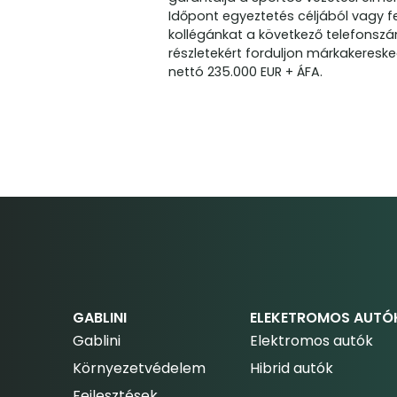
Időpont egyeztetés céljából vagy fel
kollégánkat a következő telefonszám
részletekért forduljon márkakeresk
nettó 235.000 EUR + ÁFA.
GABLINI
ELEKETROMOS AUTÓ
Gablini
Elektromos autók
Környezetvédelem
Hibrid autók
Fejlesztések