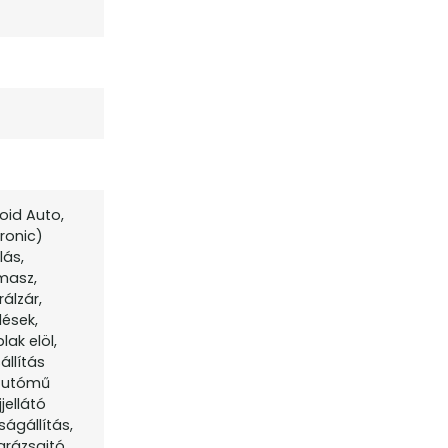
oid Auto,
ronic)
lás,
masz,
álzár,
lések,
lak elöl,
llítás
 futómű
jellátó
ságállítás,
garázsajtó