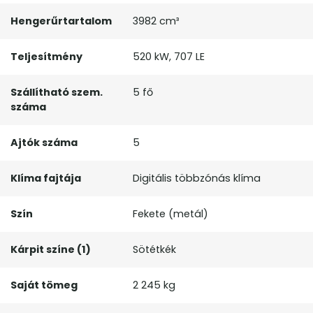
Hengerűrtartalom
3982 cm³
Teljesítmény
520 kW, 707 LE
Szállítható szem.
5 fő
száma
Ajtók száma
5
Klíma fajtája
Digitális többzónás klíma
Szín
Fekete (metál)
Kárpit színe (1)
Sötétkék
Saját tömeg
2 245 kg