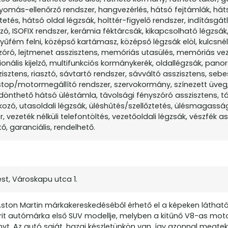
nyomás-ellenőrző rendszer, hangvezérlés, hátsó fejtámlák, hát
tés, hátsó oldal légzsák, holttér-figyelő rendszer, indításgát
zó, ISOFIX rendszer, kerámia féktárcsák, kikapcsolható légzsák
yűfém felni, középső kartámasz, középső légzsák elöl, kulcsnélk
yszóró, lejtmenet asszisztens, memóriás utasülés, memóriás vez
nális kijelző, multifunkciós kormánykerék, oldallégzsák, pano
isztens, riasztó, sávtartó rendszer, sávváltó asszisztens, se
stop/motormegállító rendszer, szervokormány, színezett üveg
ledönthető hátsó üléstámla, távolsági fényszóró asszisztens, 
zó, utasoldali légzsák, üléshűtés/szellőztetés, ülésmagasság 
, vezeték nélküli telefontöltés, vezetőoldali légzsák, vészfék as
ő, garanciális, rendelhető.
st, Városkapu utca 1.
Aston Martin márkakereskedéséből érhető el a képeken láthat
brit autómárka első SUV modellje, melyben a kitűnő V8-as mot
yt. Az autó saját, hazai készletünkön van, így azonnal megtek