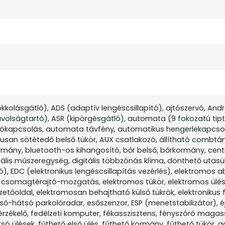
kolásgátló), ADS (adaptív lengéscsillapító), ajtószervó, Andr
volságtartó), ASR (kipörgésgátló), automata (9 fokozatú tipt
ókapcsolás, automata távfény, automatikus hengerlekapcso
usan sötétedő belső tükör, AUX csatlakozó, állítható combtá
kormány, bluetooth-os kihangosító, bőr belső, bőrkormány, centr
ális műszeregység, digitális többzónás klíma, dönthető utasü
), EDC (elektronikus lengéscsillapítás vezérlés), elektromos ab
 csomagtérajtó-mozgatás, elektromos tükör, elektromos ülésá
ezetőoldal, elektromosan behajtható külső tükrök, elektronikus
lső-hátsó parkolóradar, esőszenzor, ESP (menetstabilizátor), éj
gérzékelő, fedélzeti komputer, fékasszisztens, fényszóró magas
só ülések, fűthető első ülés, fűthető kormány, fűthető tükör, 