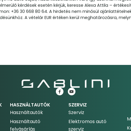
merülő kérdések esetén kérjük, keresse Alexa Attila – értékesí
on: +36 30 668 80 64. A hirdetés nem minősül ajánlattételnek,
edésünkhöz. A vételár EUR értéken kerül meghatározásra, mel
K
HASZNÁLTAUTÓK
SZERVIZ
Használtautók
Szerviz
M
Használtautó
Elektromos autó
K
felvásárlás
szerviz