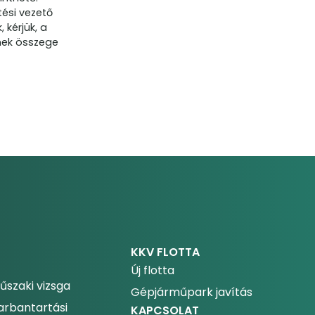
tési vezető
 kérjük, a
ynek összege
KKV FLOTTA
Új flotta
űszaki vizsga
Gépjárműpark javítás
arbantartási
KAPCSOLAT