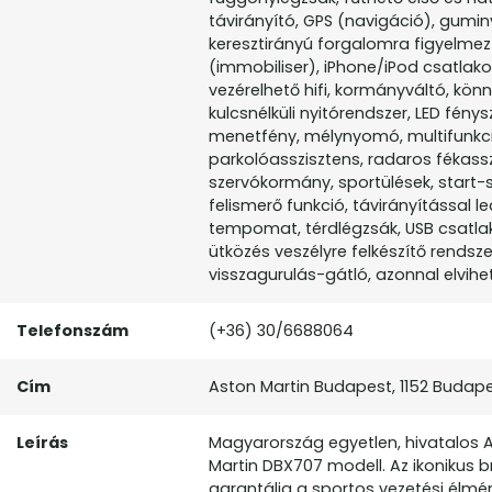
távirányító, GPS (navigáció), gumi
keresztirányú forgalomra figyelmezte
(immobiliser), iPhone/iPod csatlako
vezérelhető hifi, kormányváltó, könn
kulcsnélküli nyitórendszer, LED fén
menetfény, mélynyomó, multifunkcio
parkolóasszisztens, radaros fékassz
szervókormány, sportülések, start-
felismerő funkció, távirányítással 
tempomat, térdlégzsák, USB csatlako
ütközés veszélyre felkészítő rendszer
visszagurulás-gátló, azonnal elvihet
Telefonszám
(+36) 30/6688064
Cím
Aston Martin Budapest, 1152 Budape
Leírás
Magyarország egyetlen, hivatalos 
Martin DBX707 modell. Az ikonikus 
garantálja a sportos vezetési élmén