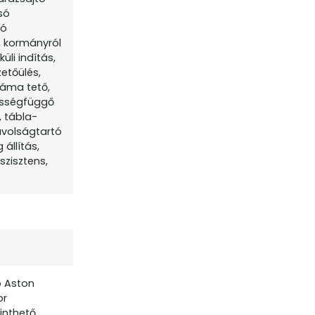
só
ló
, kormányról
üli indítás,
etőülés,
ráma tető,
bességfüggő
, tábla-
távolságtartó
állítás,
szisztens,
ó Aston
or
inthető.