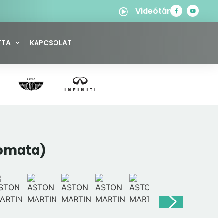
Videótár
TTA
KAPCSOLAT
tomata)