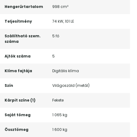
Hengerűrtartalom
998 cm³
Teljesítmény
74 kW, 101 LE
Szállítható szem.
5 fő
száma
Ajtók száma
5
Klíma fajtája
Digitális klíma
Szín
Világoszöld (metál)
Kárpit színe (1)
Fekete
Saját tömeg
1 065 kg
Össztömeg
1 600 kg