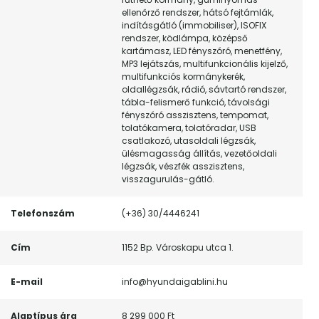
ellenőrző rendszer, hátsó fejtámlák,
indításgátló (immobiliser), ISOFIX
rendszer, ködlámpa, középső
kartámasz, LED fényszóró, menetfény,
MP3 lejátszás, multifunkcionális kijelző,
multifunkciós kormánykerék,
oldallégzsák, rádió, sávtartó rendszer,
tábla-felismerő funkció, távolsági
fényszóró asszisztens, tempomat,
tolatókamera, tolatóradar, USB
csatlakozó, utasoldali légzsák,
ülésmagasság állítás, vezetőoldali
légzsák, vészfék asszisztens,
visszagurulás-gátló.
Telefonszám
(+36) 30/4446241
Cím
1152 Bp. Városkapu utca 1.
E-mail
info@hyundaigablini.hu
Alaptípus ára
8 299 000 Ft