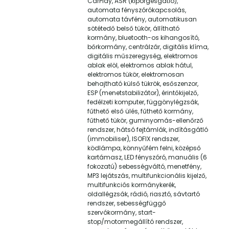
CarPlay, ASR (kipörgésgátló),
automata fényszórókapcsolás,
automata távfény, automatikusan
sötétedő belső tükör, állítható
kormány, bluetooth-os kihangosító,
bőrkormány, centrálzár, digitális klíma,
digitális műszeregység, elektromos
ablak elöl, elektromos ablak hátul,
elektromos tükör, elektromosan
behajtható külső tükrök, esőszenzor,
ESP (menetstabilizátor), érintőkijelző,
fedélzeti komputer, függönylégzsák,
fűthető első ülés, fűthető kormány,
fűthető tükör, guminyomás-ellenőrző
rendszer, hátsó fejtámlák, indításgátló
(immobiliser), ISOFIX rendszer,
ködlámpa, könnyűfém felni, középső
kartámasz, LED fényszóró, manuális (6
fokozatú) sebességváltó, menetfény,
MP3 lejátszás, multifunkcionális kijelző,
multifunkciós kormánykerék,
oldallégzsák, rádió, riasztó, sávtartó
rendszer, sebességfüggő
szervókormány, start-
stop/motormegállító rendszer,