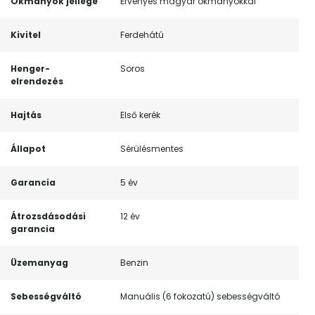
Okmányok jellege
Érvényes magyar okmányokkal
Kivitel
Ferdehátú
Henger-
Soros
elrendezés
Hajtás
Első kerék
Állapot
Sérülésmentes
Garancia
5 év
Átrozsdásodási
12 év
garancia
Üzemanyag
Benzin
Sebességváltó
Manuális (6 fokozatú) sebességváltó