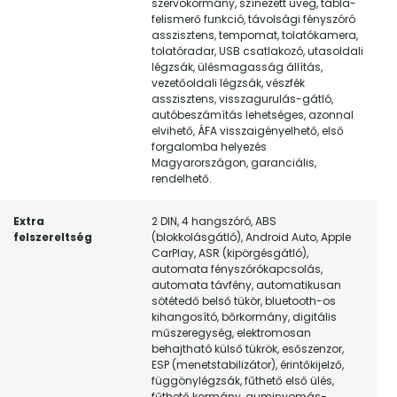
szervokormány, színezett üveg, tábla-
felismerő funkció, távolsági fényszóró
asszisztens, tempomat, tolatókamera,
tolatóradar, USB csatlakozó, utasoldali
légzsák, ülésmagasság állítás,
vezetőoldali légzsák, vészfék
asszisztens, visszagurulás-gátló,
autóbeszámítás lehetséges, azonnal
elvihető, ÁFA visszaigényelhető, első
forgalomba helyezés
Magyarországon, garanciális,
rendelhető.
Extra
2 DIN, 4 hangszóró, ABS
felszereltség
(blokkolásgátló), Android Auto, Apple
CarPlay, ASR (kipörgésgátló),
automata fényszórókapcsolás,
automata távfény, automatikusan
sötétedő belső tükör, bluetooth-os
kihangosító, bőrkormány, digitális
műszeregység, elektromosan
behajtható külső tükrök, esőszenzor,
ESP (menetstabilizátor), érintőkijelző,
függönylégzsák, fűthető első ülés,
fűthető kormány, guminyomás-