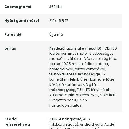
Csomagtartó
352 liter
Nyári gumi méret
215/45 R 17
Futásidő
Újjármű
Leírás
Készletről azonnal elvihető! 1.0 TGDi 100
lóerős benzines motor, 6 sebességes
manuális váltóval. A felszereltség főbb
elemei: 10,25 multimédia rendszer,
navigációval, tolató kamerával,
telefon tükrözési lehetőséggel, 17
könnyűfém felnik, Ülés+kormányfűtés,
Középső kartámasz, Digitális
műszeregység, FULL LED fényszórók,
Automata klímaberendezés, Sötétített
üvegezés hátul, Belső
hangulatvilágítás.
Széria
2 DIN, 4 hangszóró, ABS
felszereltség
(blokkolásgátló), Android Auto, Apple