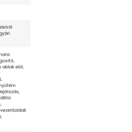
letről
gyári
omata
gosító,
 ablak elöl,
,
önnyűfém
ejátszás,
állító
,
vezetőoldali
,