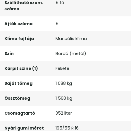
Szállítható szem.
5 fő
száma
Ajtók száma
5
Klíma fajtája
Manuális klíma
Szín
Bordó (metál)
Kárpit színe (1)
Fekete
Saját tömeg
1 088 kg
Össztömeg
1 560 kg
Csomagtartó
352 liter
Nyári gumi méret
195/55 R 16