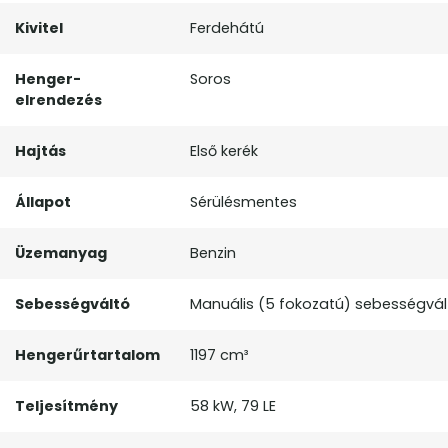
Kivitel
Ferdehátú
Henger-
Soros
elrendezés
Hajtás
Első kerék
Állapot
Sérülésmentes
Üzemanyag
Benzin
Sebességváltó
Manuális (5 fokozatú) sebességvál
Hengerűrtartalom
1197 cm³
Teljesítmény
58 kW, 79 LE