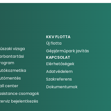
KKV FLOTTA
Új flotta
űszaki vizsga
Gépjárműpark javítás
arbantartási
KAPCSOLAT
rogram
Elérhetőségek
utókozmetika
Adatvédelem
utómentés
Szakreferens
all center
Dokumentumok
ssistance csomagok
zerviz bejelentkezés