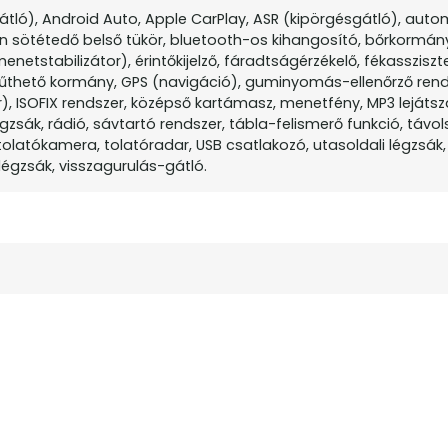
gátló), Android Auto, Apple CarPlay, ASR (kipörgésgátló), aut
 sötétedő belső tükör, bluetooth-os kihangosító, bőrkormán
enetstabilizátor), érintőkijelző, fáradtságérzékelő, fékassziszt
 fűthető kormány, GPS (navigáció), guminyomás-ellenőrző rend
r), ISOFIX rendszer, középső kartámasz, menetfény, MP3 lejátsz
gzsák, rádió, sávtartó rendszer, tábla-felismerő funkció, távol
olatókamera, tolatóradar, USB csatlakozó, utasoldali légzsák,
légzsák, visszagurulás-gátló.