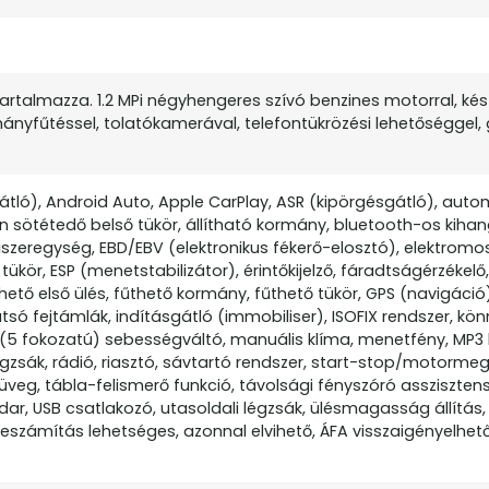
tartalmazza. 1.2 MPi négyhengeres szívó benzines motorral, kész
rmányfűtéssel, tolatókamerával, telefontükrözési lehetőséggel, 
gátló), Android Auto, Apple CarPlay, ASR (kipörgésgátló), aut
sötétedő belső tükör, állítható kormány, bluetooth-os kihan
űszeregység, EBD/EBV (elektronikus fékerő-elosztó), elektromos
ükör, ESP (menetstabilizátor), érintőkijelző, fáradtságérzékelő,
hető első ülés, fűthető kormány, fűthető tükör, GPS (navigáció)
só fejtámlák, indításgátló (immobiliser), ISOFIX rendszer, k
 (5 fokozatú) sebességváltó, manuális klíma, menetfény, MP3 l
gzsák, rádió, riasztó, sávtartó rendszer, start-stop/motormeg
üveg, tábla-felismerő funkció, távolsági fényszóró asszisztens
r, USB csatlakozó, utasoldali légzsák, ülésmagasság állítás, 
eszámítás lehetséges, azonnal elvihető, ÁFA visszaigényelhető