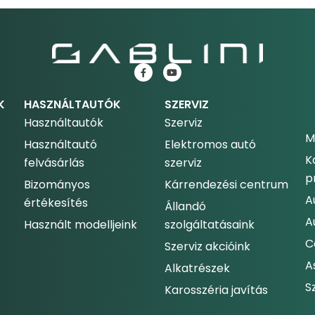
K
HASZNÁLTAUTÓK
SZERVIZ
Használtautók
Szerviz
M
Használtautó
Elektromos autó
K
felvásárlás
szerviz
p
Bizományos
Kárrendezési centrum
A
értékesítés
Állandó
A
Használt modelljeink
szolgáltatásaink
C
Szerviz akcióink
A
Alkatrészek
S
Karosszéria javítás