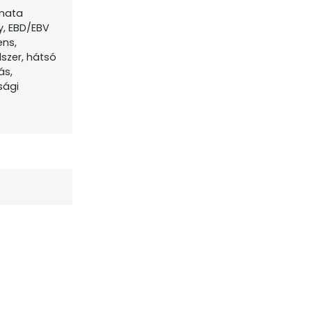
omata
y, EBD/EBV
ens,
szer, hátsó
ás,
sági