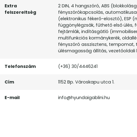
Extra
2 DIN, 4 hangszóró, ABS (blokkolás
felszereltség
fényszórókapcsolás, automatikusan
(elektronikus fékerő-elosztó), ESP (m
függönylégzsák, fűthető első ülés,
fejtámlák, indításgátló (immobilise
multifunkciós kormánykerék, oldallé
fényszóró asszisztens, tempomat, t
ülésmagasság állítás, vezetőoldali 
Telefonszám
(+36) 30/4446241
Cím
1152 Bp. Városkapu utca 1.
E-mail
info@hyundaigablini.hu