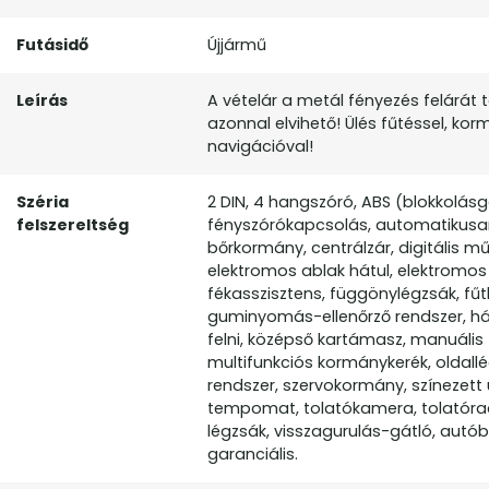
Futásidő
Újjármű
Leírás
A vételár a metál fényezés felárát 
azonnal elvihető! Ülés fűtéssel, ko
navigációval!
Széria
2 DIN, 4 hangszóró, ABS (blokkolás
felszereltség
fényszórókapcsolás, automatikusan 
bőrkormány, centrálzár, digitális m
elektromos ablak hátul, elektromos t
fékasszisztens, függönylégzsák, fűt
guminyomás-ellenőrző rendszer, hát
felni, középső kartámasz, manuális
multifunkciós kormánykerék, oldallé
rendszer, szervokormány, színezett 
tempomat, tolatókamera, tolatórada
légzsák, visszagurulás-gátló, autób
garanciális.