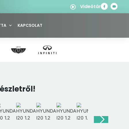
Videótár
TTA
KAPCSOLAT
észletről!