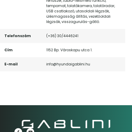
rendszer, tábla-felismerő funkció,
tempomat, tolatókamera, tolatóradar,
USB csatlakozó, utasoldali légzsák,
ülésmagasság állítás, vezetőoldali
légzsák, visszagurulás-gátló.
Telefonszám
(+36) 30/4446241
Cím
1152 Bp. Városkapu utca 1.
E-mail
info@hyundaigablini.hu