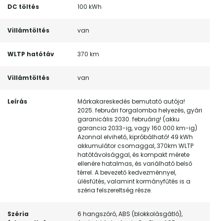
DC töltés
100 kWh
Villámtöltés
van
WLTP hatótáv
370 km
Villámtöltés
van
Leírás
Márkakareskedés bemutató autója!
2025. februári forgalomba helyezés, gyári
garanicális 2030. februárig! (akku
garancia 2033-ig, vagy 160.000 km-ig)
Azonnal elvihető, kipróbálható! 49 kWh
akkumulátor csomaggal, 370km WLTP
hatótávolsággal, és kompakt mérete
ellenére hatalmas, és variálható belső
térrel. A bevezető kedvezménnyel,
ülésfűtés, valamint kormányfűtés is a
széria felszereltség része.
Széria
6 hangszóró, ABS (blokkolásgátló),