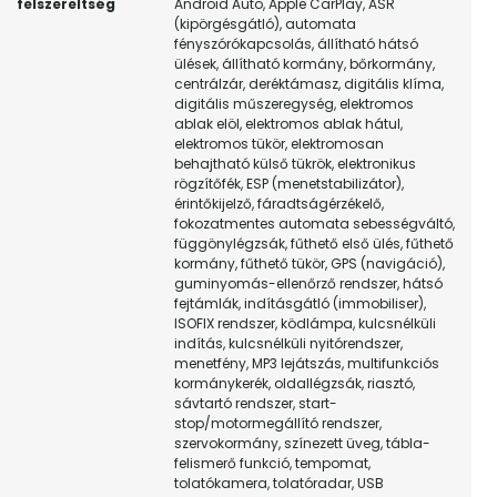
felszereltség
Android Auto, Apple CarPlay, ASR
(kipörgésgátló), automata
fényszórókapcsolás, állítható hátsó
ülések, állítható kormány, bőrkormány,
centrálzár, deréktámasz, digitális klíma,
digitális műszeregység, elektromos
ablak elöl, elektromos ablak hátul,
elektromos tükör, elektromosan
behajtható külső tükrök, elektronikus
rögzítőfék, ESP (menetstabilizátor),
érintőkijelző, fáradtságérzékelő,
fokozatmentes automata sebességváltó,
függönylégzsák, fűthető első ülés, fűthető
kormány, fűthető tükör, GPS (navigáció),
guminyomás-ellenőrző rendszer, hátsó
fejtámlák, indításgátló (immobiliser),
ISOFIX rendszer, ködlámpa, kulcsnélküli
indítás, kulcsnélküli nyitórendszer,
menetfény, MP3 lejátszás, multifunkciós
kormánykerék, oldallégzsák, riasztó,
sávtartó rendszer, start-
stop/motormegállító rendszer,
szervokormány, színezett üveg, tábla-
felismerő funkció, tempomat,
tolatókamera, tolatóradar, USB