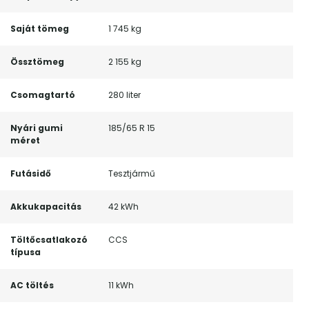
Saját tömeg
1 745 kg
Össztömeg
2 155 kg
Csomagtartó
280 liter
Nyári gumi
185/65 R 15
méret
Futásidő
Tesztjármű
Akkukapacitás
42 kWh
Töltőcsatlakozó
CCS
típusa
AC töltés
11 kWh