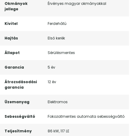
Okmányok
Érvényes magyar okmányokkal
jellege
Kivitel
Ferdehátú
Hajtás
Első kerék
Állapot
Sérülésmentes
Garancia
5 év
Átrozsdásodási
12 év
garancia
Üzemanyag
Elektromos
Sebességváltó
Fokozatmentes automata sebességváltó
Teljesítmény
86 kW, 117 LE