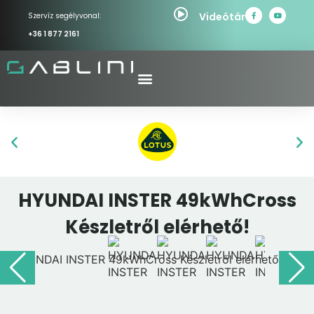
Videótár
Szervíz segélyvonal:
+36 1 877 2161
HYUNDAI INSTER 49kWhCross
Készletről elérhető!