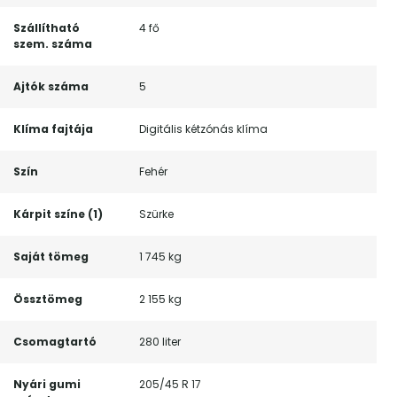
Szállítható
4 fő
szem. száma
Ajtók száma
5
Klíma fajtája
Digitális kétzónás klíma
Szín
Fehér
Kárpit színe (1)
Szürke
Saját tömeg
1 745 kg
Össztömeg
2 155 kg
Csomagtartó
280 liter
Nyári gumi
205/45 R 17