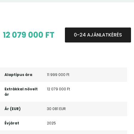
12 079 000 FT
0-24 AJÁNLATKÉRÉS
Alaptípus ára
11 999 000 Ft
Extrákkal növelt
12 079 000 Ft
ár
Ár (EUR)
30 081 EUR
Évjárat
2025