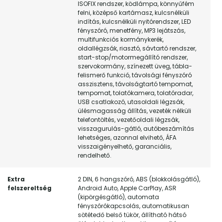
ISOFIX rendszer, ködlámpa, könnyűfém
felni, középső kartámasz, kulcsnélküli
indítás, kulcsnélküli nyitórendszer, LED
fényszóró, menetfény, MP3 lejátszás,
multifunkciós kormánykerék,
oldallégzsák, riasztó, sávtartó rendszer,
start-stop/motormegállító rendszer,
szervokormány, színezett üveg, tábla-
felismerő funkció, távolsági fényszóró
asszisztens, távolságtartó tempomat,
tempomat, tolatókamera, tolatóradar,
USB csatlakozó, utasoldali légzsák,
ülésmagasság állítás, vezeték nélküli
telefontöltés, vezetőoldali légzsák,
visszagurulás-gátló, autóbeszámítás
lehetséges, azonnal elvihető, ÁFA
visszaigényelhető, garanciális,
rendelhető.
Extra
2 DIN, 6 hangszóró, ABS (blokkolásgátló),
felszereltség
Android Auto, Apple CarPlay, ASR
(kipörgésgátló), automata
fényszórókapcsolás, automatikusan
sötétedő belső tükör, állítható hátsó