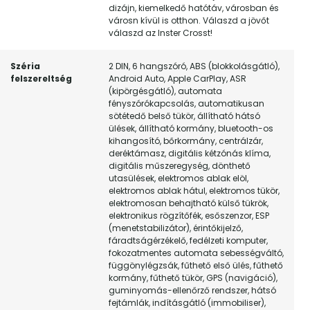
dizájn, kiemelkedő hatótáv, városban és
városn kívül is otthon. Válaszd a jövőt
válaszd az Inster Crosst!
Széria
2 DIN, 6 hangszóró, ABS (blokkolásgátló),
felszereltség
Android Auto, Apple CarPlay, ASR
(kipörgésgátló), automata
fényszórókapcsolás, automatikusan
sötétedő belső tükör, állítható hátsó
ülések, állítható kormány, bluetooth-os
kihangosító, bőrkormány, centrálzár,
deréktámasz, digitális kétzónás klíma,
digitális műszeregység, dönthető
utasülések, elektromos ablak elöl,
elektromos ablak hátul, elektromos tükör,
elektromosan behajtható külső tükrök,
elektronikus rögzítőfék, esőszenzor, ESP
(menetstabilizátor), érintőkijelző,
fáradtságérzékelő, fedélzeti komputer,
fokozatmentes automata sebességváltó,
függönylégzsák, fűthető első ülés, fűthető
kormány, fűthető tükör, GPS (navigáció),
guminyomás-ellenőrző rendszer, hátsó
fejtámlák, indításgátló (immobiliser),