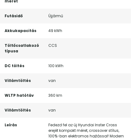
méret
Futásidő
Újjármű
Akkukapacitás
49 kWh
Töltőcsatlakozó
CCS
típusa
DC töltés
100 kWh
Villámtöltés
van
WLTP hatótáv
360 km
Villámtöltés
van
Leírás
Fedezd fel az új Hyundai Inster Cross
erejét kompakt méret, crossover stílus,
100%-ban elektromos hajtással! Modern