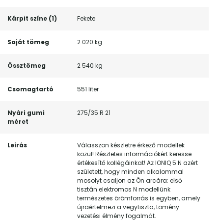
Kárpit színe (1)
Fekete
Saját tömeg
2 020 kg
Össztömeg
2 540 kg
Csomagtartó
551 liter
Nyári gumi
275/35 R 21
méret
Leírás
Válasszon készletre érkező modellek
közül! Részletes információkért keresse
értékesítő kollégáinkat! Az IONIQ 5 N azért
született, hogy minden alkalommal
mosolyt csaljon az Ön arcára: első
tisztán elektromos N modellünk
természetes örömforrás is egyben, amely
újraértelmezi a vegytiszta, tömény
vezetési élmény fogalmát.