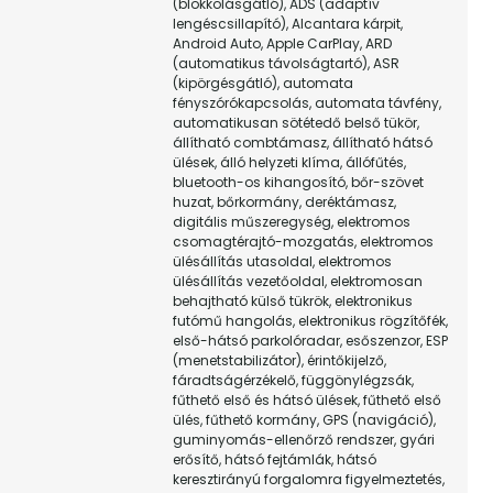
(blokkolásgátló), ADS (adaptív
lengéscsillapító), Alcantara kárpit,
Android Auto, Apple CarPlay, ARD
(automatikus távolságtartó), ASR
(kipörgésgátló), automata
fényszórókapcsolás, automata távfény,
automatikusan sötétedő belső tükör,
állítható combtámasz, állítható hátsó
ülések, álló helyzeti klíma, állófűtés,
bluetooth-os kihangosító, bőr-szövet
huzat, bőrkormány, deréktámasz,
digitális műszeregység, elektromos
csomagtérajtó-mozgatás, elektromos
ülésállítás utasoldal, elektromos
ülésállítás vezetőoldal, elektromosan
behajtható külső tükrök, elektronikus
futómű hangolás, elektronikus rögzítőfék,
első-hátsó parkolóradar, esőszenzor, ESP
(menetstabilizátor), érintőkijelző,
fáradtságérzékelő, függönylégzsák,
fűthető első és hátsó ülések, fűthető első
ülés, fűthető kormány, GPS (navigáció),
guminyomás-ellenőrző rendszer, gyári
erősítő, hátsó fejtámlák, hátsó
keresztirányú forgalomra figyelmeztetés,