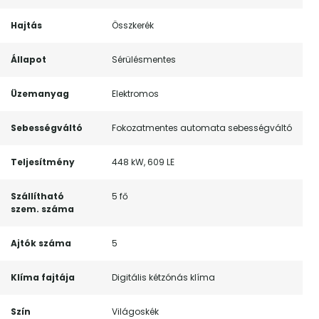
Hajtás
Összkerék
Állapot
Sérülésmentes
Üzemanyag
Elektromos
Sebességváltó
Fokozatmentes automata sebességváltó
Teljesítmény
448 kW, 609 LE
Szállítható
5 fő
szem. száma
Ajtók száma
5
Klíma fajtája
Digitális kétzónás klíma
Szín
Világoskék