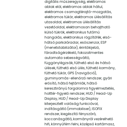
digitális műszeregység, elektromos
ablak elöl, elektromos ablak hátul,
elektromos csomagtérajtó-mozgatás,
elektromos tükör, elektromos ülésállítás
utasoldal, elektromos ülésállítás
vezetőoldal, elektromosan behajtható
külső tükrök, elektronikus futómű
hangolás, elektronikus rögzítőfék, első-
hátsó parkolóradar, esőszenzor, ESP
(menetstabilizátor), érintőkijelző,
fáradtságérzékelő, fokozatmentes
automata sebességváltó,
függönylégzsák, fűthető első és hátsó
ülések, fűthető első ülés, fűthető kormány,
fűthető tükör, GPS (navigáció),
guminyomás-ellenőrző rendszer, gyári
erősítő, hátsó fejtámlák, hátsó
keresztirányú forgalomra figyelmeztetés,
holttér-figyelő rendszer, HUD / Head-Up
Display, HUD / Head-Up Display
kiterjesztett valóság funkcióval,
indításgátló (immobiliser), ISOFIX
rendszer, kiegészítő fényszóró,
koccanásgátló, kormányról vezérelhető
hifi, könnyűfém felni, középső kartámasz,