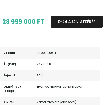
28 999 000 FT
0-24 AJÁNLATKÉRÉS
Vételár
28 999 000 Ft
Ár (EUR)
72 218 EUR
Évjárat
2024
Okmányok
Érvényes magyar okmányokkal
jellege
Kivitel
Városi terepjáró (crossover)