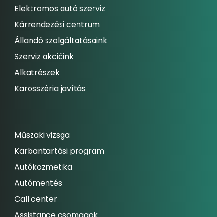
Elektromos autó szerviz
Kárrendezési centrum
Állandó szolgáltatásaink
Szerviz akcióink
Alkatrészek
Karosszéria javítás
Műszaki vizsga
Karbantartási program
Autókozmetika
Autómentés
Call center
Assistance csomagok