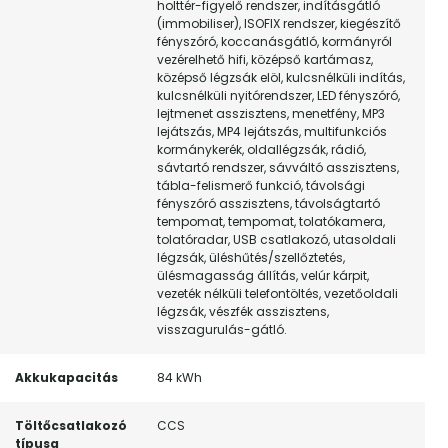
holttér-figyelő rendszer, indításgátló
(immobiliser), ISOFIX rendszer, kiegészítő
fényszóró, koccanásgátló, kormányról
vezérelhető hifi, középső kartámasz,
középső légzsák elöl, kulcsnélküli indítás,
kulcsnélküli nyitórendszer, LED fényszóró,
lejtmenet asszisztens, menetfény, MP3
lejátszás, MP4 lejátszás, multifunkciós
kormánykerék, oldallégzsák, rádió,
sávtartó rendszer, sávváltó asszisztens,
tábla-felismerő funkció, távolsági
fényszóró asszisztens, távolságtartó
tempomat, tempomat, tolatókamera,
tolatóradar, USB csatlakozó, utasoldali
légzsák, üléshűtés/szellőztetés,
ülésmagasság állítás, velúr kárpit,
vezeték nélküli telefontöltés, vezetőoldali
légzsák, vészfék asszisztens,
visszagurulás-gátló.
Akkukapacitás
84 kWh
Töltőcsatlakozó
CCS
típusa