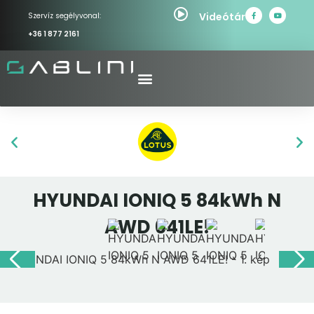
Videótár
Szervíz segélyvonal:
+36 1 877 2161
HYUNDAI IONIQ 5 84kWh N
AWD 641LE!