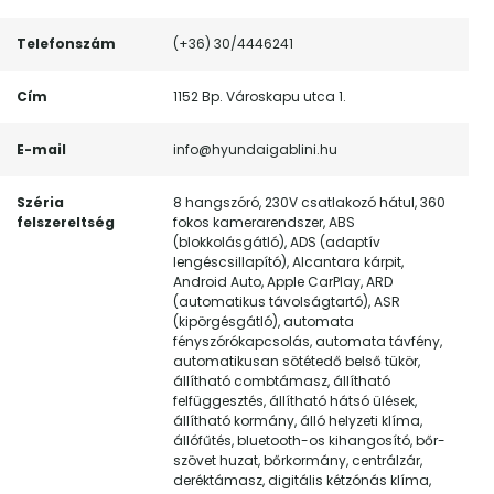
Telefonszám
(+36) 30/4446241
Cím
1152 Bp. Városkapu utca 1.
E-mail
info@hyundaigablini.hu
Széria
8 hangszóró, 230V csatlakozó hátul, 360
felszereltség
fokos kamerarendszer, ABS
(blokkolásgátló), ADS (adaptív
lengéscsillapító), Alcantara kárpit,
Android Auto, Apple CarPlay, ARD
(automatikus távolságtartó), ASR
(kipörgésgátló), automata
fényszórókapcsolás, automata távfény,
automatikusan sötétedő belső tükör,
állítható combtámasz, állítható
felfüggesztés, állítható hátsó ülések,
állítható kormány, álló helyzeti klíma,
állófűtés, bluetooth-os kihangosító, bőr-
szövet huzat, bőrkormány, centrálzár,
deréktámasz, digitális kétzónás klíma,