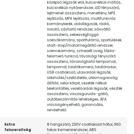
középső légzsák elöl, kulcsnélküli indítás,
kulcsnélküli nyitórendszer, LED fényszóró,
lejtmenet asszisztens, menetfény, MP3
lejátszás, MP4 lejátszás, multifunkciós
kormánykerék, oldallégzsák, rádió,
riasztó, sávtartó rendszer, sávváltó
asszisztens, sebességfüggő
szervókormány, sportfutómű, sportülések,
start-stop/motormegállító rendszer,
szervokormány, színezett üveg, tábla-
felismerő funkció, távolsági fényszóró
asszisztens, távolságtartó tempomat,
tempomat, tolatókamera, tolatóradar,
USB csatlakozó, utasoldali légzsák,
üléshűtés/szellőztetés, ülésmagasság
állítás, velúr kárpit, vezeték nélküli
telefontöltés, vezetőoldali légzsák, vészfék
asszisztens, visszagurulás-gátló,
autóbeszámítás lehetséges, ÁFA
visszaigényelhető, garanciális,
rendelhető.
Extra
8 hangszóró, 230V csatlakozó hátul, 360
felszereltség
fokos kamerarendszer, ABS