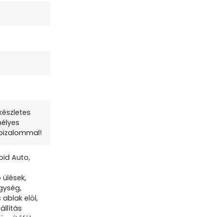
készletes
mélyes
t bizalommal!
oid Auto,
 ülések,
egység,
ablak elöl,
llítás