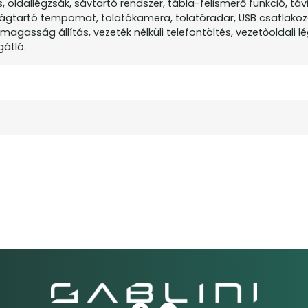
 oldallégzsák, sávtartó rendszer, tábla-felismerő funkció, táv
ágtartó tempomat, tolatókamera, tolatóradar, USB csatlakozó
smagasság állítás, vezeték nélküli telefontöltés, vezetőoldali l
gátló.