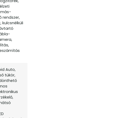
ögzítőfék,
élzeti
yomás-
ő rendszer,
 kulcsnélküli
sávtartó
ábla-
kamera,
ítás,
óbeszámítás
oid Auto,
ő tükör,
 dönthető
omos
ektronikus
rzékelő,
 hátsó
LED