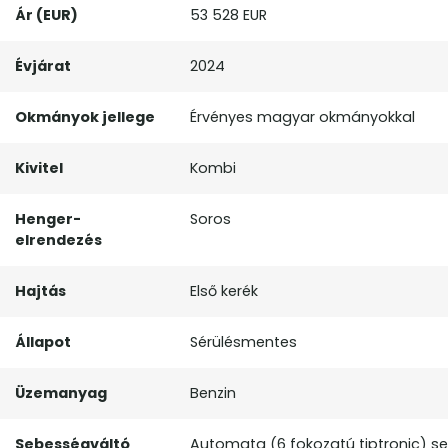
Ár (EUR)
53 528 EUR
Évjárat
2024
Okmányok jellege
Érvényes magyar okmányokkal
Kivitel
Kombi
Henger-
Soros
elrendezés
Hajtás
Első kerék
Állapot
Sérülésmentes
Üzemanyag
Benzin
Sebességváltó
Automata (6 fokozatú tiptronic) s