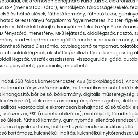
zetőoldal, elektromosan behajtható külső tükrök, elektronikus r
 ESP (menetstabilizátor), érintőkijelző, fáradtságérzékelő, fed
első és hátsó ülések, fűthető kormány, fűthető tükör, gumin
 hátsó keresztirányú forgalomra figyelmeztetés, holttér-figyel
endszer, kétoldali tolóajtó, könnyűfém felni, középső kartámasz,
LED fényszóró, menetfény, MP3 lejátszás, oldallégzsák, riasztó, 
mány, start-stop/motormegállító rendszer, szervokormány, t
 ledönthető hátsó üléstámla, távolságtartó tempomat, tolató
ó, utasoldali légzsák, üléshűtés/szellőztetés, ülésmagasság áll
őoldali légzsák, vészfék asszisztens, visszagurulás-gátló, aut
sszaigényelhető, garanciális, rendelhető.
 hátul, 360 fokos kamerarendszer, ABS (blokkolásgátló), Andr
), automata fényszórókapcsolás, automatikusan sötétedő bels
s kihangosító, bőr belső, bőrkormány, digitális műszeregység,
 fékerő-elosztó), elektromos csomagtérajtó-mozgatás, elektr
ésállítás vezetőoldal, elektromosan behajtható külső tükrök, el
 esőszenzor, ESP (menetstabilizátor), érintőkijelző, fáradtságé
tsó ülések, fűthető kormány, guminyomás-ellenőrző rendszer,
alomra figyelmeztetés, holttér-figyelő rendszer, indításgátló
ső kartámasz, kulcsnélküli indítás, kulcsnélküli nyitórendszer, 