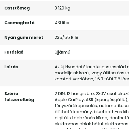
Össztömeg
3 120 kg
Csomagtartó
431 liter
Nyári gumi méret
235/55 R 18
Futásidő
Újjármű
Leírás
Az új Hyundai Staria kisbuszcsalád 
modelljeink közül, vagy állítsa össz
komfort verzióban, 1.6 T-GDI 215 lóe
Széria
2 DIN, 12 hangszóró, 230V csatlakoz
felszereltség
Apple CarPlay, ASR (kipörgésgátló
fényszórókapcsolás, automatikusan s
állítható kormány, bluetooth-os kih
digitális többzónás klíma, dönthető
elektromos ablak hátul, elektromos