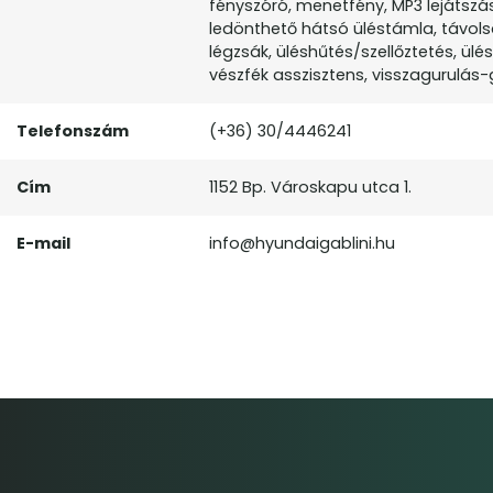
fényszóró, menetfény, MP3 lejátszás,
ledönthető hátsó üléstámla, távols
légzsák, üléshűtés/szellőztetés, ülé
vészfék asszisztens, visszagurulás-
Telefonszám
(+36) 30/4446241
Cím
1152 Bp. Városkapu utca 1.
E-mail
info@hyundaigablini.hu