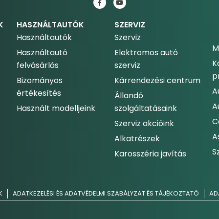
K
HASZNÁLTAUTÓK
SZERVIZ
Használtautók
Szerviz
M
Használtautó
Elektromos autó
K
felvásárlás
szerviz
p
Bizományos
Kárrendezési centrum
A
értékesítés
Állandó
A
Használt modelljeink
szolgáltatásaink
C
Szerviz akcióink
A
Alkatrészek
S
Karosszéria javítás
K
ADATKEZELÉSI ÉS ADATVÉDELMI SZABÁLYZAT ÉS TÁJÉKOZTATÓ
AD