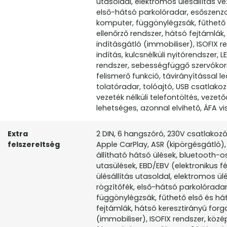
utasoldal, elektromos ülésállítás ve
első-hátsó parkolóradar, esőszenzor,
komputer, függönylégzsák, fűthető 
ellenőrző rendszer, hátsó fejtámlák,
indításgátló (immobiliser), ISOFIX r
indítás, kulcsnélküli nyitórendszer, 
rendszer, sebességfüggő szervókor
felismerő funkció, távirányítással
tolatóradar, tolóajtó, USB csatlakoz
vezeték nélküli telefontöltés, vezet
lehetséges, azonnal elvihető, ÁFA vi
Extra
2 DIN, 6 hangszóró, 230V csatlakozó
felszereltség
Apple CarPlay, ASR (kipörgésgátló
állítható hátsó ülések, bluetooth-o
utasülések, EBD/EBV (elektronikus
ülésállítás utasoldal, elektromos ül
rögzítőfék, első-hátsó parkolóradar,
függönylégzsák, fűthető első és há
fejtámlák, hátsó keresztirányú forg
(immobiliser), ISOFIX rendszer, közép