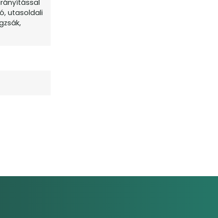
irányítással
, utasoldali
égzsák,