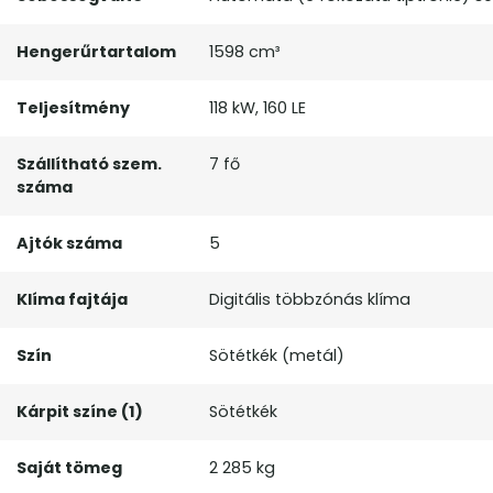
Hengerűrtartalom
1598 cm³
Teljesítmény
118 kW, 160 LE
Szállítható szem.
7 fő
száma
Ajtók száma
5
Klíma fajtája
Digitális többzónás klíma
Szín
Sötétkék (metál)
Kárpit színe (1)
Sötétkék
Saját tömeg
2 285 kg