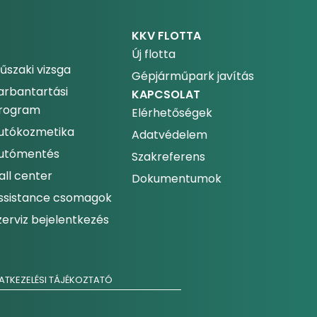
KKV FLOTTA
Új flotta
űszaki vizsga
Gépjárműpark javítás
arbantartási
KAPCSOLAT
rogram
Elérhetőségek
utókozmetika
Adatvédelem
utómentés
Szakreferens
all center
Dokumentumok
ssistance csomagok
zerviz bejelentkezés
ATKEZELÉSI TÁJÉKOZTATÓ