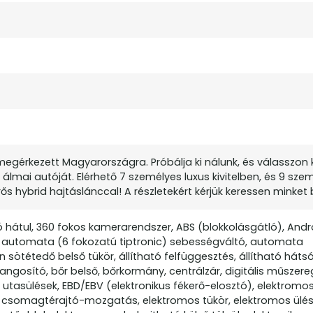
megérkezett Magyarországra. Próbálja ki nálunk, és válasszon 
e álmai autóját. Elérhető 7 személyes luxus kivitelben, és 9 sze
rős hybrid hajtáslánccal! A részletekért kérjük keressen minke
ó hátul, 360 fokos kamerarendszer, ABS (blokkolásgátló), Andr
), automata (6 fokozatú tiptronic) sebességváltó, automata
ötétedő belső tükör, állítható felfüggesztés, állítható hátsó
angosító, bőr belső, bőrkormány, centrálzár, digitális műszer
 utasülések, EBD/EBV (elektronikus fékerő-elosztó), elektromos 
 csomagtérajtó-mozgatás, elektromos tükör, elektromos ülésá