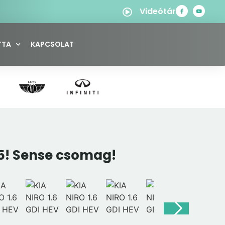
Videótár
TTA
KAPCSOLAT
25! Sense csomag!