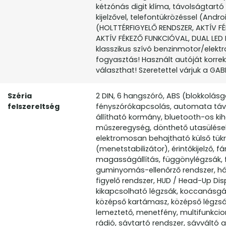
kétzónás digit klíma, távolságtart
kijelzővel, telefontükrözéssel (And
(HOLTTÉRFIGYELŐ RENDSZER, AKTÍV 
AKTÍV FÉKEZŐ FUNKCIÓVAL, DUAL LED 
klasszikus szívó benzinmotor/elek
fogyasztás! Használt autóját korre
választhat! Szeretettel várjuk a GABL
Széria
2 DIN, 6 hangszóró, ABS (blokkolás
felszereltség
fényszórókapcsolás, automata távfé
állítható kormány, bluetooth-os kiha
műszeregység, dönthető utasülések,
elektromosan behajtható külső tükrö
(menetstabilizátor), érintőkijelző, 
magasságállítás, függönylégzsák, fű
guminyomás-ellenőrző rendszer, hát
figyelő rendszer, HUD / Head-Up Disp
kikapcsolható légzsák, koccanásgát
középső kartámasz, középső légzsák e
lemeztető, menetfény, multifunkcioná
rádió, sávtartó rendszer, sávváltó