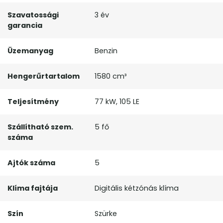
Szavatossági
3 év
garancia
Üzemanyag
Benzin
Hengerűrtartalom
1580 cm³
Teljesítmény
77 kW, 105 LE
Szállítható szem.
5 fő
száma
Ajtók száma
5
Klíma fajtája
Digitális kétzónás klíma
Szín
Szürke