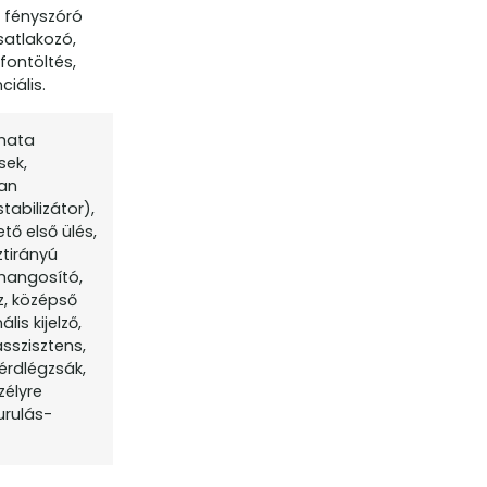
i fényszóró
satlakozó,
efontöltés,
iális.
omata
sek,
san
tabilizátor),
tő első ülés,
ztirányú
ihangosító,
z, középső
lis kijelző,
sszisztens,
érdlégzsák,
zélyre
urulás-