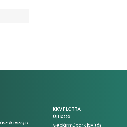
KKV FLOTTA
Új flotta
űszaki vizsga
Gépjárműpark javítás