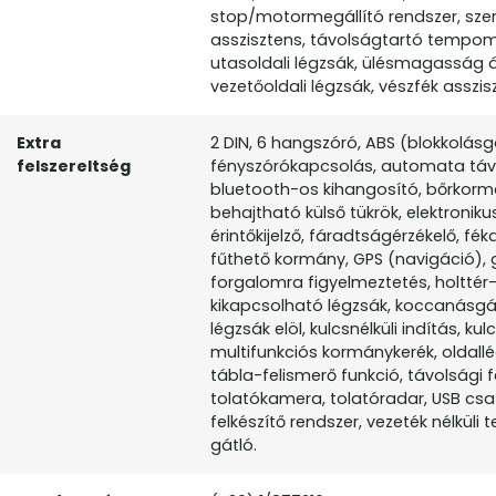
stop/motormegállító rendszer, szer
asszisztens, távolságtartó tempom
utasoldali légzsák, ülésmagasság áll
vezetőoldali légzsák, vészfék asszi
Extra
2 DIN, 6 hangszóró, ABS (blokkolás
felszereltség
fényszórókapcsolás, automata távfé
bluetooth-os kihangosító, bőrkorm
behajtható külső tükrök, elektroniku
érintőkijelző, fáradtságérzékelő, fé
fűthető kormány, GPS (navigáció), 
forgalomra figyelmeztetés, holttér-f
kikapcsolható légzsák, koccanásgát
légzsák elöl, kulcsnélküli indítás, ku
multifunkciós kormánykerék, oldallé
tábla-felismerő funkció, távolsági
tolatókamera, tolatóradar, USB csat
felkészítő rendszer, vezeték nélküli 
gátló.