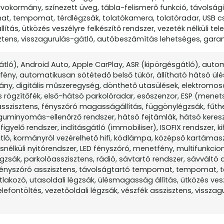
vokormány, színezett üveg, tábla-felismerő funkció, távolság
at, tempomat, térdlégzsák, tolatókamera, tolatóradar, USB c
ítás, ütközés veszélyre felkészítő rendszer, vezeték nélküli tel
sztens, visszagurulás-gátló, autóbeszámítás lehetséges, garanc
gátló), Android Auto, Apple CarPlay, ASR (kipörgésgátló), aut
ny, automatikusan sötétedő belső tükör, állítható hátsó ülé
ány, digitális műszeregység, dönthető utasülések, elektromo
s rögzítőfék, első-hátsó parkolóradar, esőszenzor, ESP (menets
kasszisztens, fényszóró magasságállítás, függönylégzsák, fűthe
guminyomás-ellenőrző rendszer, hátsó fejtámlák, hátsó keres
igyelő rendszer, indításgátló (immobiliser), ISOFIX rendszer, k
ló, kormányról vezérelhető hifi, ködlámpa, középső kartámas
lcsnélküli nyitórendszer, LED fényszóró, menetfény, multifunkcioná
gzsák, parkolóasszisztens, rádió, sávtartó rendszer, sávváltó a
 fényszóró asszisztens, távolságtartó tempomat, tempomat, t
lakozó, utasoldali légzsák, ülésmagasság állítás, ütközés ves
telefontöltés, vezetőoldali légzsák, vészfék asszisztens, visszag