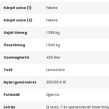
Kárpit színe (1)
Fekete
Kárpit színe (2)
Fekete
Saját tömeg
1 399 kg
Össztömeg
1 940 kg
Csomagtartó
425 liter
Tető
Lemeztető
Nyári gumi méret
205/60 R 16
Futásidő
Újjármű
Leírás
Új autó, 7 év garanciával! Steel Gra