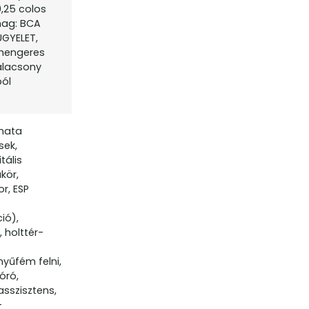
,25 colos
omag: BCA
ÜGYELET,
yhengeres
alacsony
ból
omata
sek,
tális
kör,
r, ESP
ó
ió),
 holttér-
yűfém felni,
óró,
asszisztens,
-