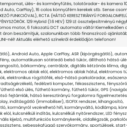
ó tempomat, ülés- és kormányfűtés, tolatóradar- és kamera 10
roid Auto, CarPlay), 16 colos könnyűfém kerekek stb. Sense cs
FÉKEZŐ FUNKCIÓVAL), RCTA (HÁTSÓ KERESZTIRÁNYÚ FORGALOMFEL
FÉNYSZÓRÓK. 129 Hybrid (1.6 HEV) 129 LE összteljesítményű nég
tromos motor, 6 fokozatú DCT automata váltó! Kiemelkedően 
kt áron beszámítjuk, szalonunkban több finanszírozó ajánlatá
INI-nél! Aktuális elérhető színekről érdeklődjön telefonon!
gátló), Android Auto, Apple CarPlay, ASR (kipörgésgátló), aut
ny, automatikusan sötétedő belső tükör, állítható hátsó ülé
ngosító, bőrkormány, centrálzár, digitális kétzónás klíma, digi
 elektromos ablak elöl, elektromos ablak hátul, elektromos tü
k, elektronikus rögzítőfék, első-hátsó parkolóradar, esőszenzo
fáradtságérzékelő, fedélzeti komputer, fékasszisztens, fényszór
thető első ülés, fűthető kormány, fűthető tükör, GPS (navigác
só fejtámlák, hátsó keresztirányú forgalomra figyelmeztetés,
lay, indításgátló (immobiliser), ISOFIX rendszer, kihangosító,
ló, kormányról vezérelhető hifi, kormányváltó, ködlámpa, könn
löl, kulcsnélküli indítás, kulcsnélküli nyitórendszer, LED fénysz
lis kijelző, multifunkciós kormánykerék, oldallégzsák, parkoló
 asszisztens, sebességfüggő szervókormány, sportülések, start