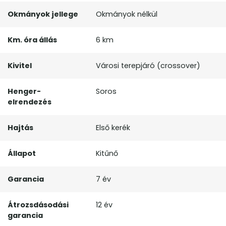
Okmányok jellege
Okmányok nélkül
Km. óra állás
6 km
Kivitel
Városi terepjáró (crossover)
Henger-
Soros
elrendezés
Hajtás
Első kerék
Állapot
Kitűnő
Garancia
7 év
Átrozsdásodási
12 év
garancia