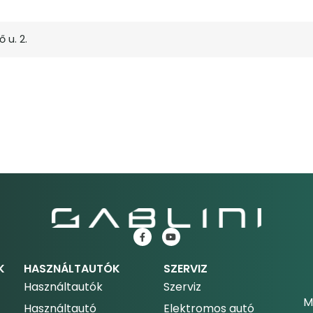
 u. 2.
K
HASZNÁLTAUTÓK
SZERVIZ
Használtautók
Szerviz
M
Használtautó
Elektromos autó