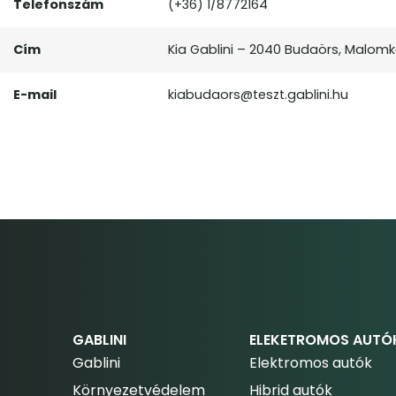
Telefonszám
(+36) 1/8772164
Cím
Kia Gablini – 2040 Budaörs, Malomkő
E-mail
kiabudaors@teszt.gablini.hu
GABLINI
ELEKETROMOS AUTÓ
Gablini
Elektromos autók
Környezetvédelem
Hibrid autók