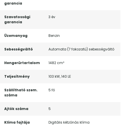
garancia
Szavatossági
3 év
garancia
Üzemanyag
Benzin
Sebességváltó
Automata (7 fokozatú) sebességváltó
Hengerűrtartalom
1482 cm³
Teljesítmény
103 kW, 140 LE
Szállítható szem.
5 fő
száma
Ajtók száma
5
Klíma fajtája
Digitális kétzónás klíma