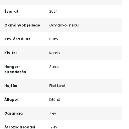
Évjárat
2024
Okmányok jellege
Okmányok nélkül
Km. óra állás
6 km
Kivitel
Kombi
Henger-
Soros
elrendezés
Hajtás
Első kerék
Állapot
Kitűnő
Garancia
7 év
Átrozsdásodási
12 év