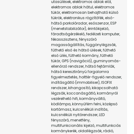
utasülések, elektromos ablak elöl,
elektromos ablak hátul, elektromos
tükör, elektromosan behajtható külső
tükrök, elektronikus rögzítőfék, első-
hátsó parkolóradar, esőszenzor, ESP
(menetstabilizátor), érintőkijelző,
fáradtságérzékelő, fedélzeti komputer,
fékasszisztens, fényszóró
magasságállítás, függönylégzsák,
fűthető első és hátsó ülések, fűthető
első ülés, fűthető kormány, fűthető
tükör, GPS (navigáció), guminyomás-
ellenőrző rendszer, hátsó fejtámlák,
hátsó keresztirányú forgalomra
figyelmeztetés, holttér-figyelő rendszer,
indításgátló (immobiliser), ISOFIX
rendszer, kihangosító, kikapcsolható
légzsák, koccanásgátló, kormányról
vezérelhető hifi, kormányváltó,
ködlámpa, könnyűfém felni, középső
kartámasz, kulcsnélküli indítás,
kulcsnélküli nyitórendszer, LED
fényszóró, menetfény,
multifunkcionális kijelző, multifunkciós
kormánykerék, oldallégzsák, rádió,