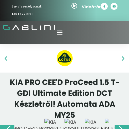
Videótár
Szervíz segélyvonal:
+36 1 877 2161
KIA PRO CEE'D ProCeed 1.5 T-
GDI Ultimate Edition DCT
Készletről! Automata ADA
MY25