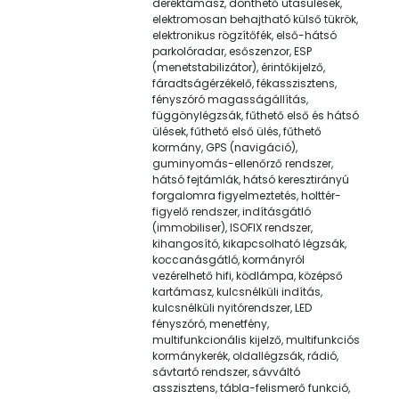
deréktámasz, dönthető utasülések,
elektromosan behajtható külső tükrök,
elektronikus rögzítőfék, első-hátsó
parkolóradar, esőszenzor, ESP
(menetstabilizátor), érintőkijelző,
fáradtságérzékelő, fékasszisztens,
fényszóró magasságállítás,
függönylégzsák, fűthető első és hátsó
ülések, fűthető első ülés, fűthető
kormány, GPS (navigáció),
guminyomás-ellenőrző rendszer,
hátsó fejtámlák, hátsó keresztirányú
forgalomra figyelmeztetés, holttér-
figyelő rendszer, indításgátló
(immobiliser), ISOFIX rendszer,
kihangosító, kikapcsolható légzsák,
koccanásgátló, kormányról
vezérelhető hifi, ködlámpa, középső
kartámasz, kulcsnélküli indítás,
kulcsnélküli nyitórendszer, LED
fényszóró, menetfény,
multifunkcionális kijelző, multifunkciós
kormánykerék, oldallégzsák, rádió,
sávtartó rendszer, sávváltó
asszisztens, tábla-felismerő funkció,