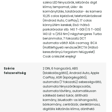
széria LED fényszórók, kétzónás digit
klíma, tempomat, ülés- és
kormányfűtés, tolatóradar- és kamera
10,25 colos kijelzővel, telefontükrözéssel
(Android Auto, CarPlay), 17 colos
könnyűfém kerekek, Első-hátsó
parkolóradar stb. 140 T-GDI (1.5 T-GDI)
140 LE-s (253 Nm) négyhengeres Turbo
benzinmotor, 7 fokozatú DCT
automata váltó! ADA csomag: BCA
(Holttérfigyelő rendszer)RCTA (Hátsó
keresztirányú forgalom felügyelet).
Csak a készlet erejéig!
Széria
2 DIN, 6 hangszóró, ABS
felszereltség
(blokkolásgátló), Android Auto, Apple
CarPlay, ASR (kipörgésgátló),
automata (7 fokozatú) sebességváltó,
automata fényszórókapcsolás,
automata távfény, automatikusan
sötétedő belső tükör, állítható
kormány, bluetooth-os kihangosító,
bőrkormány, centrálzár, deréktámasz,
digitális kétzónás klíma, dönthető