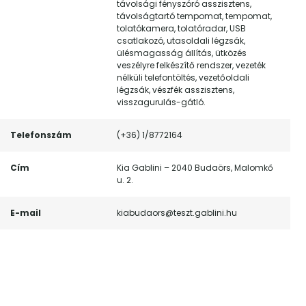
távolsági fényszóró asszisztens,
távolságtartó tempomat, tempomat,
tolatókamera, tolatóradar, USB
csatlakozó, utasoldali légzsák,
ülésmagasság állítás, ütközés
veszélyre felkészítő rendszer, vezeték
nélküli telefontöltés, vezetőoldali
légzsák, vészfék asszisztens,
visszagurulás-gátló.
Telefonszám
(+36) 1/8772164
Cím
Kia Gablini – 2040 Budaörs, Malomkő
u. 2.
E-mail
kiabudaors@teszt.gablini.hu