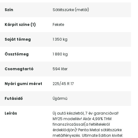
Szín
Sötétszürke (metál)
Kárpit színe (1)
Fekete
Saját tömeg
1 350 kg
Össztömeg
1 880 kg
Csomagtartó
594 liter
Nyári gumi méret
225/45 R 17
Futásidő
Újjármű
Leírás
Új autó készletről, 7 év garanciával!
MY25 modellév! Akár 4,99% THM
finanszírozással(a feltételekről
érdeklődjön)! Penta Metal sötétszürke
metálfényezés. Ultimate Edition kivitel: