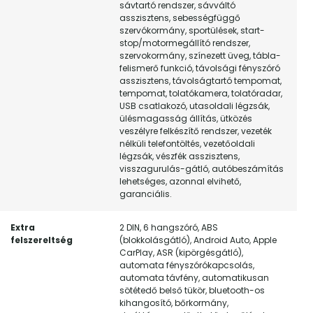
sávtartó rendszer, sávváltó
asszisztens, sebességfüggő
szervókormány, sportülések, start-
stop/motormegállító rendszer,
szervokormány, színezett üveg, tábla-
felismerő funkció, távolsági fényszóró
asszisztens, távolságtartó tempomat,
tempomat, tolatókamera, tolatóradar,
USB csatlakozó, utasoldali légzsák,
ülésmagasság állítás, ütközés
veszélyre felkészítő rendszer, vezeték
nélküli telefontöltés, vezetőoldali
légzsák, vészfék asszisztens,
visszagurulás-gátló, autóbeszámítás
lehetséges, azonnal elvihető,
garanciális.
Extra
2 DIN, 6 hangszóró, ABS
felszereltség
(blokkolásgátló), Android Auto, Apple
CarPlay, ASR (kipörgésgátló),
automata fényszórókapcsolás,
automata távfény, automatikusan
sötétedő belső tükör, bluetooth-os
kihangosító, bőrkormány,