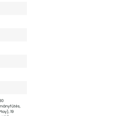
30
rmányfűtés,
lay), 19