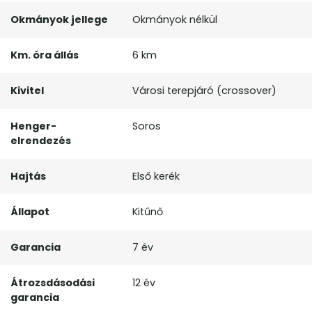
Okmányok jellege
Okmányok nélkül
Km. óra állás
6 km
Kivitel
Városi terepjáró (crossover)
Henger-
Soros
elrendezés
Hajtás
Első kerék
Állapot
Kitűnő
Garancia
7 év
Átrozsdásodási
12 év
garancia