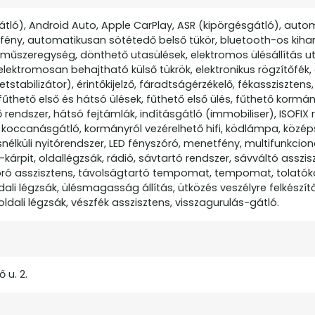
gátló), Android Auto, Apple CarPlay, ASR (kipörgésgátló), aut
ény, automatikusan sötétedő belső tükör, bluetooth-os kiha
 műszeregység, dönthető utasülések, elektromos ülésállítás ut
 elektromosan behajtható külső tükrök, elektronikus rögzítőfék,
stabilizátor), érintőkijelző, fáradtságérzékelő, fékasszisztens
thető első és hátsó ülések, fűthető első ülés, fűthető kormán
endszer, hátsó fejtámlák, indításgátló (immobiliser), ISOFIX 
, koccanásgátló, kormányról vezérelhető hifi, ködlámpa, közé
snélküli nyitórendszer, LED fényszóró, menetfény, multifunkcionál
árpit, oldallégzsák, rádió, sávtartó rendszer, sávváltó asszis
szóró asszisztens, távolságtartó tempomat, tempomat, tolató
ali légzsák, ülésmagasság állítás, ütközés veszélyre felkészít
oldali légzsák, vészfék asszisztens, visszagurulás-gátló.
 u. 2.