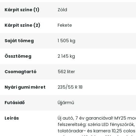
Kárpit színe (1)
Zöld
Kárpit színe (2)
Fekete
Saját tömeg
1 505 kg
Össztömeg
2 145 kg
Csomagtartó
562 liter
Nyári gumi méret
235/55 R 18
Futásidő
Újjármű
Leírás
Új autó, 7 év garanciával! MY25 mo
felszereltség: széria LED fényszóró
tolatóradar- és kamera 10,25 colos k