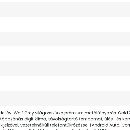
dellév! Wolf Grey világosszürke prémium metálfényezés. Gold 
k, többzónás digit klíma, távolságtartó tempomat, ülés- és ko
ijelzővel, vezetéknélküli telefontükrözéssel (Android Auto, CarP