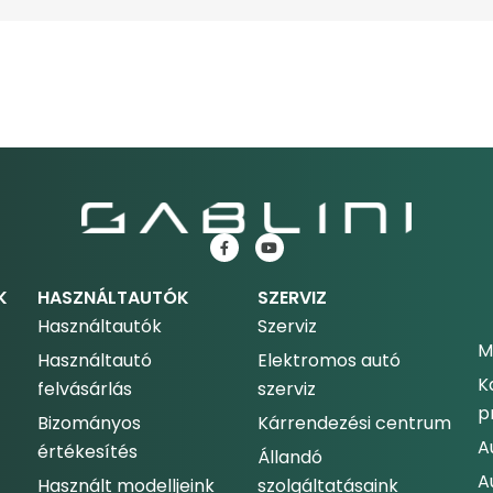
K
HASZNÁLTAUTÓK
SZERVIZ
Használtautók
Szerviz
M
Használtautó
Elektromos autó
K
felvásárlás
szerviz
p
Bizományos
Kárrendezési centrum
A
értékesítés
Állandó
A
Használt modelljeink
szolgáltatásaink