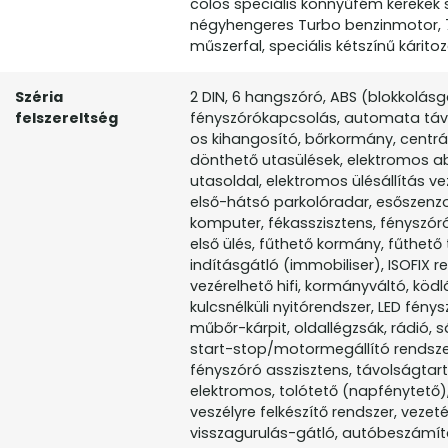
colos speciális könnyűfém kerekek 
négyhengeres Turbo benzinmotor, 7 
műszerfal, speciális kétszínű kári
Széria
2 DIN, 6 hangszóró, ABS (blokkolás
felszereltség
fényszórókapcsolás, automata távf
os kihangosító, bőrkormány, centrál
dönthető utasülések, elektromos abl
utasoldal, elektromos ülésállítás ve
első-hátsó parkolóradar, esőszenzor,
komputer, fékasszisztens, fényszór
első ülés, fűthető kormány, fűthető
indításgátló (immobiliser), ISOFIX 
vezérelhető hifi, kormányváltó, köd
kulcsnélküli nyitórendszer, LED fény
műbőr-kárpit, oldallégzsák, rádió,
start-stop/motormegállító rendszer
fényszóró asszisztens, távolságta
elektromos, tolótető (napfénytető),
veszélyre felkészítő rendszer, vezeté
visszagurulás-gátló, autóbeszámítá