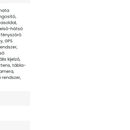
omata
ngosító,
asoldal,
 első-hátsó
, fényszóró
y, GPS
rendszer,
pső
is kijelző,
ztens, tábla-
kamera,
ő rendszer,