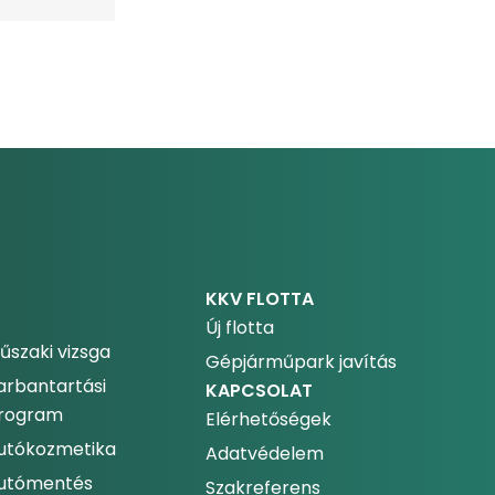
KKV FLOTTA
Új flotta
űszaki vizsga
Gépjárműpark javítás
arbantartási
KAPCSOLAT
rogram
Elérhetőségek
utókozmetika
Adatvédelem
utómentés
Szakreferens