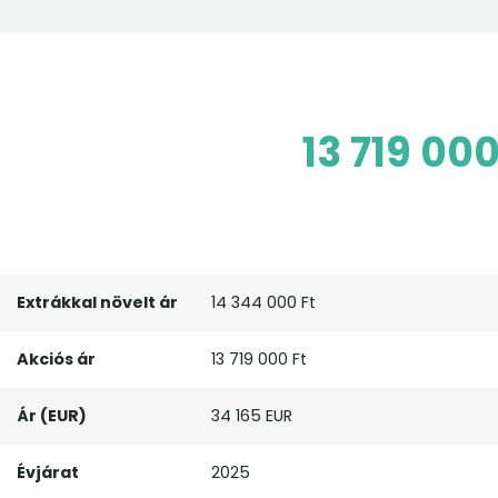
13 719 000
Extrákkal növelt ár
14 344 000 Ft
Akciós ár
13 719 000 Ft
Ár (EUR)
34 165 EUR
Évjárat
2025