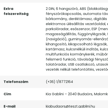
Extra
2 DIN, 6 hangszóró, ABS (blokkolás
felszereltség
fényszórókapcsolás, automata távf
bőrkormány, deréktámasz, digitális
elektromos ülésállítás vezetőoldal,
parkolóradar, esőszenzor, ESP (menet
magasságállítás, függönylégzsák, fű
(navigáció), guminyomás-ellenőrző r
kihangosító, kikapcsolható légzsák
kartámasz, kulcsnélküli indítás, kulc
multifunkciós kormánykerék, műbőr-k
felismerő funkció, távolsági fény
tolatóradar, USB csatlakozó, utasold
vezeték nélküli telefontöltés, vezető
Telefonszám
(+36) 1/8772164
Cím
Kia Gablini – 2040 Budaörs, Malomkő
E-mail
kiabudaors@teszt.gablini.hu