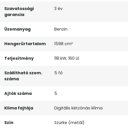
Szavatossági
3 év
garancia
Üzemanyag
Benzin
Hengerűrtartalom
1598 cm³
Teljesítmény
118 kW, 160 LE
Szállítható szem.
5 fő
száma
Ajtók száma
5
Klíma fajtája
Digitális kétzónás klíma
Szín
Szürke (metál)