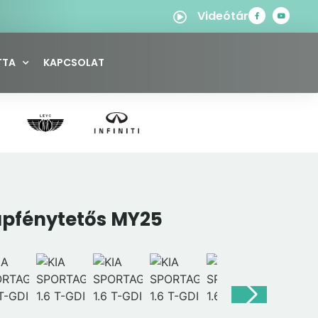
Videótár
TTA
KAPCSOLAT
apfénytetős MY25