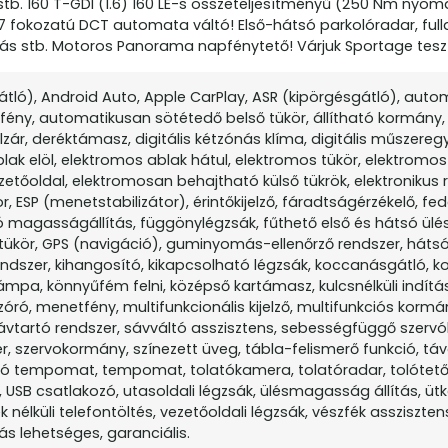
stb. 160 T-GDI (1.6) 160 LE-s összeteljesítményű (250 Nm nyom
fokozatú DCT automata váltó! Első-hátsó parkolóradar, fulldi
tozás stb. Motoros Panorama napfénytető! Várjuk Sportage tesz
gátló), Android Auto, Apple CarPlay, ASR (kipörgésgátló), aut
ény, automatikusan sötétedő belső tükör, állítható kormány,
zár, deréktámasz, digitális kétzónás klíma, digitális műszereg
ak elöl, elektromos ablak hátul, elektromos tükör, elektromos 
zetőoldal, elektromosan behajtható külső tükrök, elektronikus r
 ESP (menetstabilizátor), érintőkijelző, fáradtságérzékelő, fed
ó magasságállítás, függönylégzsák, fűthető első és hátsó ülés
 tükör, GPS (navigáció), guminyomás-ellenőrző rendszer, hátsó
rendszer, kihangosító, kikapcsolható légzsák, koccanásgátló, 
lámpa, könnyűfém felni, középső kartámasz, kulcsnélküli indítás
szóró, menetfény, multifunkcionális kijelző, multifunkciós kormá
 sávtartó rendszer, sávváltó asszisztens, sebességfüggő szerv
, szervokormány, színezett üveg, tábla-felismerő funkció, táv
rtó tempomat, tempomat, tolatókamera, tolatóradar, tolótető
 USB csatlakozó, utasoldali légzsák, ülésmagasság állítás, üt
k nélküli telefontöltés, vezetőoldali légzsák, vészfék assziszten
s lehetséges, garanciális.