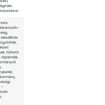
aték)
gitális
tvezetésre!
omata
 bluetooth-
ység,
ülésállítás
ögzítőfék,
élzeti
ek, fűthető
 fejtámlák,
kormányról
,
nykerék,
ókormány,
olsági
 –
közés
s,