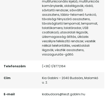
multifunkcionális kijelző, multifunkciós
kormánykerék, oldallégzsák, rádió,
sávtartó rendszer, sávváltó
asszisztens, tábla-felismerő funkció,
távolsági fényszóró asszisztens,
távolságtartó tempomat, tempomat,
tolatókamera, tolatóradar, USB
csatlakozó, utasoldali légzsák,
ülésmagasság állítás, ütközés
veszélyre felkészítő rendszer, vezeték
nélküli telefontöltés, vezetőoldali
légzsák, vészfék asszisztens,
visszagurulás-gátló.
Telefonszám
(+36) 1/8772164
Cím
Kia Gablini – 2040 Budaörs, Malomkő
u. 2.
E-mail
kiabudaors@teszt.gablini.hu