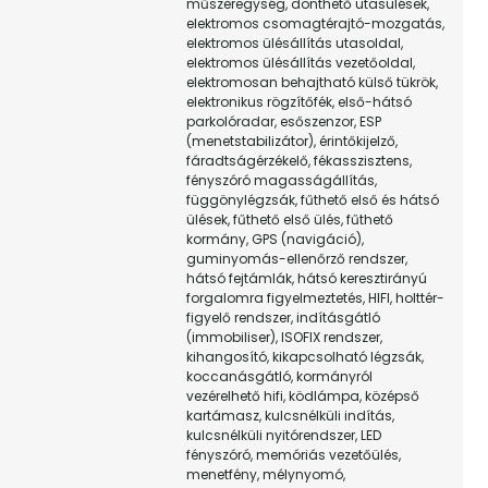
műszeregység, dönthető utasülések,
elektromos csomagtérajtó-mozgatás,
elektromos ülésállítás utasoldal,
elektromos ülésállítás vezetőoldal,
elektromosan behajtható külső tükrök,
elektronikus rögzítőfék, első-hátsó
parkolóradar, esőszenzor, ESP
(menetstabilizátor), érintőkijelző,
fáradtságérzékelő, fékasszisztens,
fényszóró magasságállítás,
függönylégzsák, fűthető első és hátsó
ülések, fűthető első ülés, fűthető
kormány, GPS (navigáció),
guminyomás-ellenőrző rendszer,
hátsó fejtámlák, hátsó keresztirányú
forgalomra figyelmeztetés, HIFI, holttér-
figyelő rendszer, indításgátló
(immobiliser), ISOFIX rendszer,
kihangosító, kikapcsolható légzsák,
koccanásgátló, kormányról
vezérelhető hifi, ködlámpa, középső
kartámasz, kulcsnélküli indítás,
kulcsnélküli nyitórendszer, LED
fényszóró, memóriás vezetőülés,
menetfény, mélynyomó,