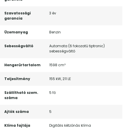
Szavatossági
3 év
garancia
Üzemanyag
Benzin
Sebességváltó
Automata (6 fokozatú tiptronic)
sebességváltó
Hengerűrtartalom
1598 cm³
Teljesítmény
155 kW, 211 LE
Szállítható szem.
5 fő
száma
Ajtók száma
5
Klíma fajtája
Digitális kétzónás klíma