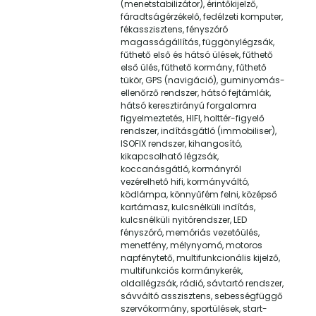
(menetstabilizátor), érintőkijelző,
fáradtságérzékelő, fedélzeti komputer,
fékasszisztens, fényszóró
magasságállítás, függönylégzsák,
fűthető első és hátsó ülések, fűthető
első ülés, fűthető kormány, fűthető
tükör, GPS (navigáció), guminyomás-
ellenőrző rendszer, hátsó fejtámlák,
hátsó keresztirányú forgalomra
figyelmeztetés, HIFI, holttér-figyelő
rendszer, indításgátló (immobiliser),
ISOFIX rendszer, kihangosító,
kikapcsolható légzsák,
koccanásgátló, kormányról
vezérelhető hifi, kormányváltó,
ködlámpa, könnyűfém felni, középső
kartámasz, kulcsnélküli indítás,
kulcsnélküli nyitórendszer, LED
fényszóró, memóriás vezetőülés,
menetfény, mélynyomó, motoros
napfénytető, multifunkcionális kijelző,
multifunkciós kormánykerék,
oldallégzsák, rádió, sávtartó rendszer,
sávváltó asszisztens, sebességfüggő
szervókormány, sportülések, start-