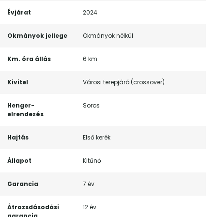
Évjárat
2024
Okmányok jellege
Okmányok nélkül
Km. óra állás
6 km
Kivitel
Városi terepjáró (crossover)
Henger-
Soros
elrendezés
Hajtás
Első kerék
Állapot
Kitűnő
Garancia
7 év
Átrozsdásodási
12 év
garancia