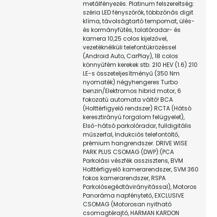
metálfényezés. Platinum felszereltség:
széria LED fényszórók, többzónás digit
klíma, távolságtartó tempomat, ülés-
és kormányfűtés, tolatóradar- és
kamera 10,25 colos kijelzővel,
vezetéknélküli telefontükrözéssel
(Android Auto, CarPlay), 18 colos
könnyűfém kerekek stb. 210 HEV (1.6) 210
LE-s összeteljesítményű (350 Nm
nyomaték) négyhengeres Turbo
benzin/Elektromos hibrid motor, 6
fokozatú automata váltó! BCA
(Holttérfigyelő rendszer) RCTA (Hátsó
keresztirányú forgalom felügyelet),
Első-hátsó parkolóradar, fulldigitális
műszerfal, Indukciós telefontöltő,
prémium hangrendszer. DRIVE WISE
PARK PLUS CSOMAG (DWP):(PCA
Parkolási vészfék asszisztens, BVM
Holttérfigyelő kamerarendszer, SVM 360
fokos kamerarendszer, RSPA
Parkolósegédtávirányitással), Motoros
Panoráma napfénytető, EXCLUSIVE
CSOMAG (Motorosan nyitható
csomagtérajtó, HARMAN KARDON