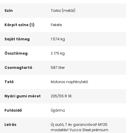
Szín
Türkiz (metál)
Kárpit színe (1)
Fekete
Saját tömeg
1 574 kg
Össztömeg
2 175 kg
Csomagtartó
587 liter
Tető
Motoros napfénytető
Nyári gumi méret
235/55 R 18
Futásidő
Újjármű
Leírás
Új autó, 7 év garanciával! MY25
modellév! Yucca Steel prémium