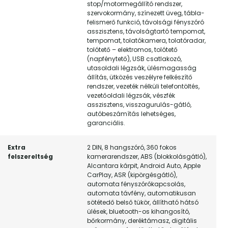
stop/motormegállító rendszer,
szervokormány, színezett üveg, tábla-
felismerő funkció, távolsági fényszóró
asszisztens, távolságtartó tempomat,
tempomat, tolatókamera, tolatóradar,
tolótető – elektromos, tolótető
(napfénytető), USB csatlakozó,
utasoldali légzsák, ülésmagasság
állítás, ütközés veszélyre felkészítő
rendszer, vezeték nélküli telefontöltés,
vezetőoldali légzsák, vészfék
asszisztens, visszagurulás-gátló,
autóbeszámítás lehetséges,
garanciális.
Extra
2 DIN, 8 hangszóró, 360 fokos
felszereltség
kamerarendszer, ABS (blokkolásgátló),
Alcantara kárpit, Android Auto, Apple
CarPlay, ASR (kipörgésgátló),
automata fényszórókapcsolás,
automata távfény, automatikusan
sötétedő belső tükör, állítható hátsó
ülések, bluetooth-os kihangosító,
bőrkormány, deréktámasz, digitális