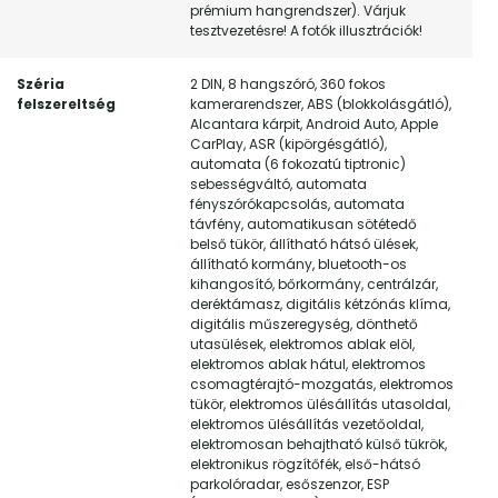
prémium hangrendszer). Várjuk
tesztvezetésre! A fotók illusztrációk!
Széria
2 DIN, 8 hangszóró, 360 fokos
felszereltség
kamerarendszer, ABS (blokkolásgátló),
Alcantara kárpit, Android Auto, Apple
CarPlay, ASR (kipörgésgátló),
automata (6 fokozatú tiptronic)
sebességváltó, automata
fényszórókapcsolás, automata
távfény, automatikusan sötétedő
belső tükör, állítható hátsó ülések,
állítható kormány, bluetooth-os
kihangosító, bőrkormány, centrálzár,
deréktámasz, digitális kétzónás klíma,
digitális műszeregység, dönthető
utasülések, elektromos ablak elöl,
elektromos ablak hátul, elektromos
csomagtérajtó-mozgatás, elektromos
tükör, elektromos ülésállítás utasoldal,
elektromos ülésállítás vezetőoldal,
elektromosan behajtható külső tükrök,
elektronikus rögzítőfék, első-hátsó
parkolóradar, esőszenzor, ESP