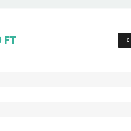
0 FT
0