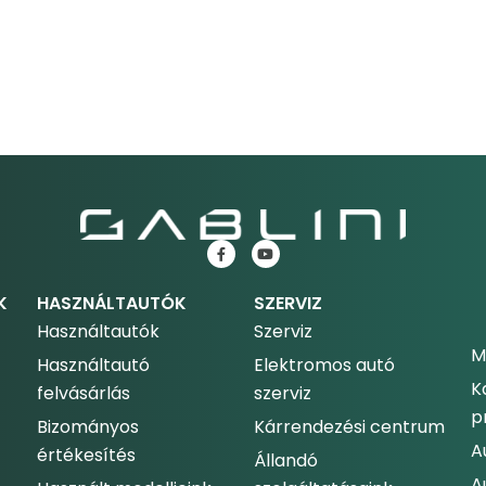
K
HASZNÁLTAUTÓK
SZERVIZ
Használtautók
Szerviz
M
Használtautó
Elektromos autó
K
felvásárlás
szerviz
p
Bizományos
Kárrendezési centrum
A
értékesítés
Állandó
A