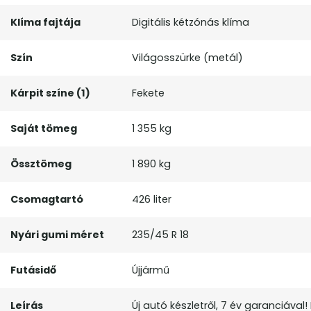
Klíma fajtája
Digitális kétzónás klíma
Szín
Világosszürke (metál)
Kárpit színe (1)
Fekete
Saját tömeg
1 355 kg
Össztömeg
1 890 kg
Csomagtartó
426 liter
Nyári gumi méret
235/45 R 18
Futásidő
Újjármű
Leírás
Új autó készletről, 7 év garanciával!