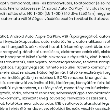
adaptív tempomat, ülés- és kormányfűtés, tolatóradar (első-h
gáció, telefontükrözéssel (Android Auto, CarPlay), 18 colos kön
élküli indítás stb. 140 T-GDI (1.5 T-GDI) 140 LE-s (253 Nm) négy
 automata váltó! Céges vásárlás esetén további flottakedv
átló), Android Auto, Apple CarPlay, ASR (kipörgésgátló), aut
a fényszórókapcsolás, automata távfény, automatikusan sö
-os kihangosító, bőr-szövet huzat, bőrkormány, centrálzár, d
 műszeregység, dönthető utasülések, elektromos ablak elöl, ele
an behajtható külső tükrök, elektronikus rögzítőfék, első-hátsó
stabilizátor), érintőkijelző, fáradtságérzékelő, fedélzeti komp
állítás, függönylégzsák, fűthető első ülés, fűthető kormány, 
-ellenőrző rendszer, hátsó fejtámlák, hátsó keresztirányú fo
szer, indításgátló (immobiliser), ISOFIX rendszer, kihangosító,
ló, kormányról vezérelhető hifi, ködlámpa, könnyűfém felni, 
snélküli nyitórendszer, LED fényszóró, menetfény, multifunkcionál
égzsák, rádió, sávtartó rendszer, sebességfüggő szervókormán
vokormány, színezett üveg, távolsági fényszóró asszisztens,
 tolatókamera, tolatóradar, USB csatlakozó, utasoldali légz
yre felkészítő rendszer, vezetőoldali légzsák, vészfék assziszt