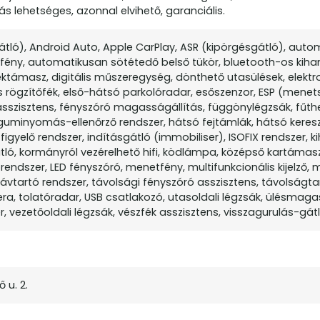
 lehetséges, azonnal elvihető, garanciális.
gátló), Android Auto, Apple CarPlay, ASR (kipörgésgátló), aut
ény, automatikusan sötétedő belső tükör, bluetooth-os kiha
éktámasz, digitális műszeregység, dönthető utasülések, elek
s rögzítőfék, első-hátsó parkolóradar, esőszenzor, ESP (menets
kasszisztens, fényszóró magasságállítás, függönylégzsák, fűthe
guminyomás-ellenőrző rendszer, hátsó fejtámlák, hátsó keres
igyelő rendszer, indításgátló (immobiliser), ISOFIX rendszer, k
ló, kormányról vezérelhető hifi, ködlámpa, középső kartámasz
itórendszer, LED fényszóró, menetfény, multifunkcionális kijelző, 
sávtartó rendszer, távolsági fényszóró asszisztens, távolságta
 tolatóradar, USB csatlakozó, utasoldali légzsák, ülésmagas
r, vezetőoldali légzsák, vészfék asszisztens, visszagurulás-gátl
 u. 2.