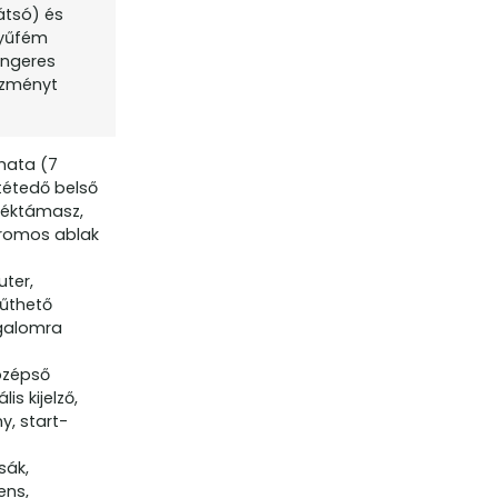
átsó) és
nyűfém
hengeres
ezményt
omata (7
tétedő belső
eréktámasz,
ktromos ablak
uter,
fűthető
rgalomra
középső
is kijelző,
y, start-
sák,
ens,