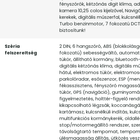
fényszórók, kétzónás digit klíma, 
kamera 10,25 colos kijelzővel, Navi
kerekek, digitális műszerfal, kulcsn
Turbo benzinmotor, 7 fokozatú DCT
biztosítunk!
Széria
2 DIN, 6 hangszóró, ABS (blokkolásg
felszereltség
fokozatú) sebességváltó, automat
tükör, állítható kormány, bluetooth
digitális kétzónás klíma, digitális
hátul, elektromos tükör, elektromos
parkolóradar, esőszenzor, ESP (menet
fékasszisztens, fényszóró magasság
tükör, GPS (navigáció), guminyomás
figyelmeztetés, holttér-figyelő rend
kikapcsolható légzsák, koccanásgát
kartámasz, kulcsnélküli indítás, kulc
multifunkciós kormánykerék, oldall
stop/motormegállító rendszer, szer
távolságtartó tempomat, tempomat,
ülésmagasság állítás, ütközés veszél