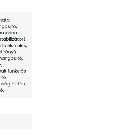
omata
ngosító,
tromosan
tabilizátor),
tő első ülés,
ztirányú
ihangosító,
,
multifunkciós
rtó
ság állítás,
ó.