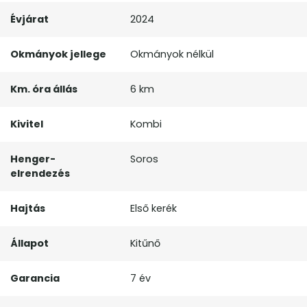
Évjárat
2024
Okmányok jellege
Okmányok nélkül
Km. óra állás
6 km
Kivitel
Kombi
Henger-
Soros
elrendezés
Hajtás
Első kerék
Állapot
Kitűnő
Garancia
7 év