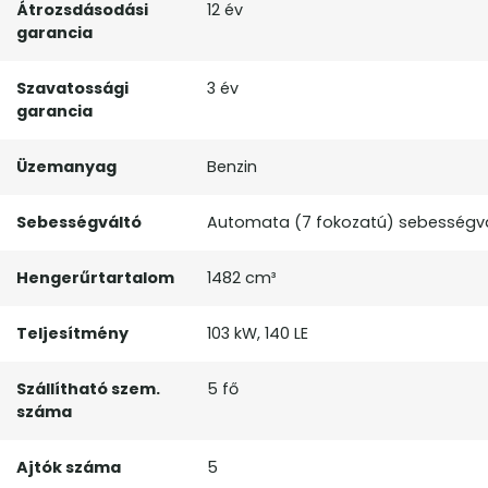
Átrozsdásodási
12 év
garancia
Szavatossági
3 év
garancia
Üzemanyag
Benzin
Sebességváltó
Automata (7 fokozatú) sebességv
Hengerűrtartalom
1482 cm³
Teljesítmény
103 kW, 140 LE
Szállítható szem.
5 fő
száma
Ajtók száma
5