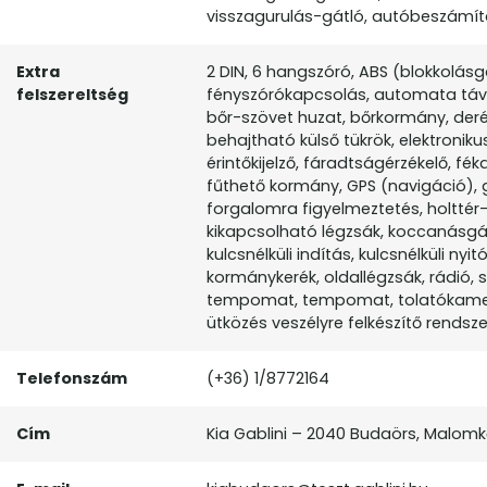
visszagurulás-gátló, autóbeszámítás
Extra
2 DIN, 6 hangszóró, ABS (blokkolás
felszereltség
fényszórókapcsolás, automata távf
bőr-szövet huzat, bőrkormány, der
behajtható külső tükrök, elektroniku
érintőkijelző, fáradtságérzékelő, fé
fűthető kormány, GPS (navigáció), 
forgalomra figyelmeztetés, holttér-f
kikapcsolható légzsák, koccanásgát
kulcsnélküli indítás, kulcsnélküli ny
kormánykerék, oldallégzsák, rádió, 
tempomat, tempomat, tolatókamera,
ütközés veszélyre felkészítő rendsze
Telefonszám
(+36) 1/8772164
Cím
Kia Gablini – 2040 Budaörs, Malomkő