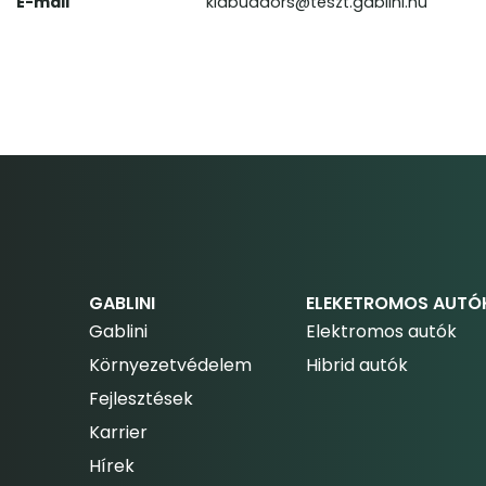
E-mail
kiabudaors@teszt.gablini.hu
GABLINI
ELEKETROMOS AUTÓ
Gablini
Elektromos autók
Környezetvédelem
Hibrid autók
Fejlesztések
Karrier
Hírek