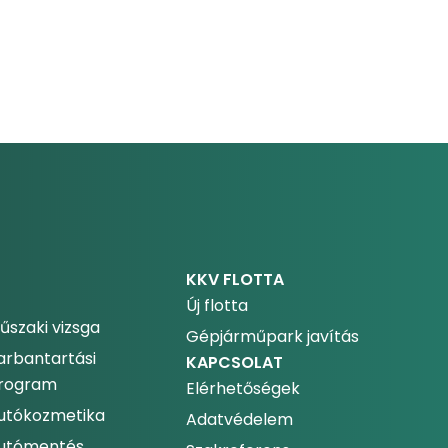
KKV FLOTTA
Új flotta
űszaki vizsga
Gépjárműpark javítás
arbantartási
KAPCSOLAT
rogram
Elérhetőségek
utókozmetika
Adatvédelem
utómentés