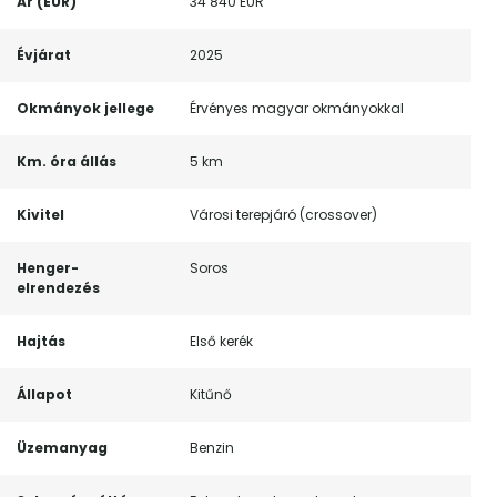
Ár (EUR)
34 840 EUR
Évjárat
2025
Okmányok jellege
Érvényes magyar okmányokkal
Km. óra állás
5 km
Kivitel
Városi terepjáró (crossover)
Henger-
Soros
elrendezés
Hajtás
Első kerék
Állapot
Kitűnő
Üzemanyag
Benzin