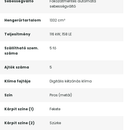
Sebességváltó
Fokozatmentes automata
sebességváltó
Hengerűrtartalom
1332 cm³
Teljesítmény
116 kW, 158 LE
Szállítható szem.
5 fő
száma
Ajtók száma
5
Klíma fajtája
Digitális kétzónás klíma
Szín
Piros (metál)
Kárpit színe (1)
Fekete
Kárpit színe (2)
Szürke