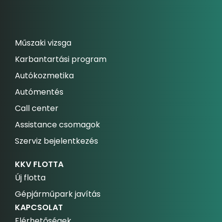
Műszaki vizsga
Karbantartási program
Autókozmetika
Autómentés
Call center
Assistance csomagok
Szerviz bejelentkezés
KKV FLOTTA
Új flotta
Gépjárműpark javítás
KAPCSOLAT
Elérhetőségek