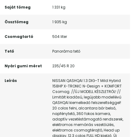
Saját tömeg
1 331 kg
Össztömeg
1 935 kg
Csomagtartó
504 liter
Tető
Panoráma tető
Nyári gumi méret
235/45 R 20
Leírás
NISSAN QASHQAI 1.3 DIG-T Mild Hybrid
158HP X-TRONIC N-Design + KOMFORT
Csomag. //ÚJ MODELL KÉSZLETRŐL! //
Limitált kiadású, legújabb modellévű
QASHQAI kiemelkedő felszereltséggel!
20 colos felni, alcantara bőr belső,
napfénytető, 360 fokos kamera,
adaptív vezetéstámogató rendszerek,
elektromos memóriás vezetőülés,
elektromos csomagtérajtó, Head up
display, 12.3 colos FULL HD kijelző. Új