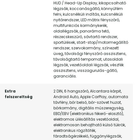
HUD / Head-Up Display, kikapcsolható
légzsák, koccanásgátló, könnyűfém
felni, kulcsnélküli indítás, kulcsnélküli
nyitórendszer, LED mátrix fényszóró,
multifunkciós kormánykerék,
oldallégzsák, panoráma tető,
részecskeszűrő, sávtartó rendszer,
sportülések, start-stop/motormegállító
rendszer, szervokormány, színezett
üveg, távolsági fényszóró asszisztens,
távolságtartó tempomat, utasoldali
légzsák, vezetőoldali légzsák, vészfék
asszisztens, visszagurulás-gátló,
garanciális.
Extra
2 DIN, 6 hangszóró, Alcantara kárpit,
felszereltség
Android Auto, Apple CarPlay, automata
távfény, bőr belső, bőr-szövet huzat,
bőrkormány, digitális műszeregység,
EBD/EBV (elektronikus fékerő-elosztó),
elektromos ülésállítás vezetőoldal,
elektromosan behajtható külső tükrök,
elektronikus rögzítőfék,
fáradtságérzékelő, függönylégzsák,