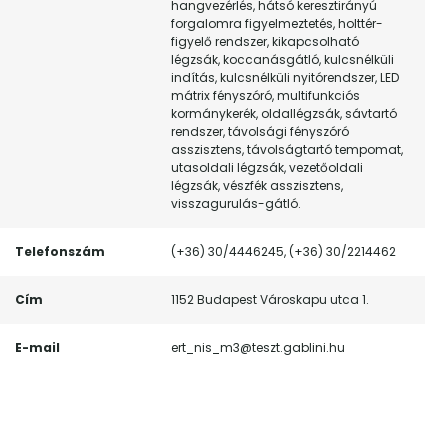
hangvezérlés, hátsó keresztirányú
forgalomra figyelmeztetés, holttér-
figyelő rendszer, kikapcsolható
légzsák, koccanásgátló, kulcsnélküli
indítás, kulcsnélküli nyitórendszer, LED
mátrix fényszóró, multifunkciós
kormánykerék, oldallégzsák, sávtartó
rendszer, távolsági fényszóró
asszisztens, távolságtartó tempomat,
utasoldali légzsák, vezetőoldali
légzsák, vészfék asszisztens,
visszagurulás-gátló.
Telefonszám
(+36) 30/4446245, (+36) 30/2214462
Cím
1152 Budapest Városkapu utca 1.
E-mail
ert_nis_m3@teszt.gablini.hu