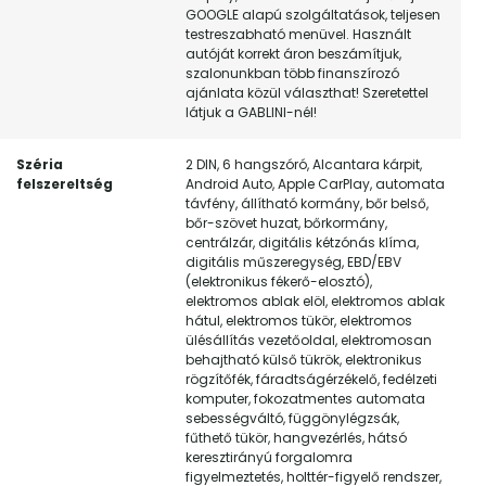
GOOGLE alapú szolgáltatások, teljesen
testreszabható menüvel. Használt
autóját korrekt áron beszámítjuk,
szalonunkban több finanszírozó
ajánlata közül választhat! Szeretettel
látjuk a GABLINI-nél!
Széria
2 DIN, 6 hangszóró, Alcantara kárpit,
felszereltség
Android Auto, Apple CarPlay, automata
távfény, állítható kormány, bőr belső,
bőr-szövet huzat, bőrkormány,
centrálzár, digitális kétzónás klíma,
digitális műszeregység, EBD/EBV
(elektronikus fékerő-elosztó),
elektromos ablak elöl, elektromos ablak
hátul, elektromos tükör, elektromos
ülésállítás vezetőoldal, elektromosan
behajtható külső tükrök, elektronikus
rögzítőfék, fáradtságérzékelő, fedélzeti
komputer, fokozatmentes automata
sebességváltó, függönylégzsák,
fűthető tükör, hangvezérlés, hátsó
keresztirányú forgalomra
figyelmeztetés, holttér-figyelő rendszer,