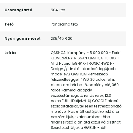
Csomagtartó
504 liter
Tető
Panoráma tető
Nyári gumi méret
235/45 R 20
Leírás
QASHQAI Kampány – 5.000.000.- Forint
KEDVEZMÉNY! NISSAN QASHQAI 1.3 DIG-T
Mild Hybrid 158HP X-TRONIC 4WD N-
Design // Limitált kiadású, legújabb
modellévű QASHQAI kiemelkedő
felszereltséggel! 4WD, 20 colos felni,
alcantara bőr belső, napfénytető, 360
fokos kamera, adaptív
vezetéstámogató rendszerek, 12.3
colos FULL HD kijelző. Új GOOGLE alapú
szolgáltatások, teljesen testreszabható
menüvel. Használt autóját korrekt áron
beszámítjuk, szalonunkban több
finanszírozó ajánlata közül választhat!
Szeretettel látjuk a GABLINI-nél!