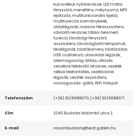
kulcsnélküli nyitórendszer, LED mátrix
fényszóró, menetfény, mélynyomó, MP3
lejátszás, multifunkcionális kijelző,
multifunkciós kormánykerék,
oldallégzsák, radaros fékasszisztens,
sávtartó rendszer, tábla-felismerő
funkció, távolsági fényszóró
asszisztens, távolságtartó tempomat,
térdlégzsák, tolatókamera, tolatóradar,
USB csatlakozó, utasoldali légzsák,
ülésmagasság állítás, ütközés
veszélyre felkészítő rendszer, vezeték
nélküli telefontöltés, vezetőoldali
légzsák, vészfék asszisztens,
visszagurulás-gátló, WiFi Hotspot.
Telefonszám
(+36) 30/6688070, (+36) 30/6688071
Cím
2040 Budaörs Malomkő utca 2.
E-mail
nissanbudaors@teszt.gablini.hu