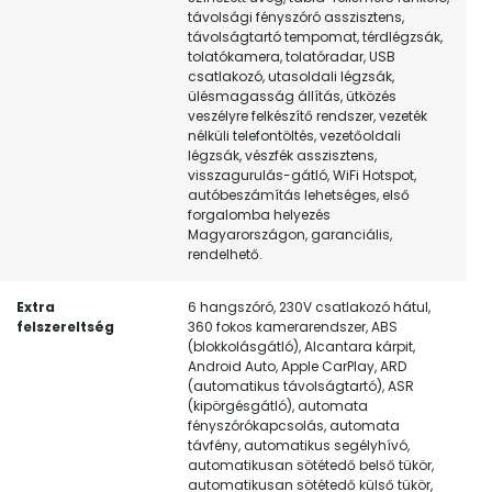
távolsági fényszóró asszisztens,
távolságtartó tempomat, térdlégzsák,
tolatókamera, tolatóradar, USB
csatlakozó, utasoldali légzsák,
ülésmagasság állítás, ütközés
veszélyre felkészítő rendszer, vezeték
nélküli telefontöltés, vezetőoldali
légzsák, vészfék asszisztens,
visszagurulás-gátló, WiFi Hotspot,
autóbeszámítás lehetséges, első
forgalomba helyezés
Magyarországon, garanciális,
rendelhető.
Extra
6 hangszóró, 230V csatlakozó hátul,
felszereltség
360 fokos kamerarendszer, ABS
(blokkolásgátló), Alcantara kárpit,
Android Auto, Apple CarPlay, ARD
(automatikus távolságtartó), ASR
(kipörgésgátló), automata
fényszórókapcsolás, automata
távfény, automatikus segélyhívó,
automatikusan sötétedő belső tükör,
automatikusan sötétedő külső tükör,