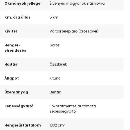
Okmányok jellege
Érvényes magyar okmányokkal
Km. óra állás
5 km
Kivitel
Városi terepjáró (crossover)
Henger-
Soros
elrendezés
Hajtás
Összkerék
Állapot
Kitűnő
Üzemanyag
Benzin
Sebességváltó
Fokozatmentes automata
sebességváltó
Hengerűrtartalom
1332 cm³