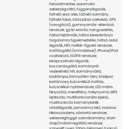
fokozatmentes automata
sebességváltó, függönylégzsák,
fűthető első ülés, fűthető kormány,
fűthető tükör, fűtőszálas szélvédő, GPS
(navigáció), guminyomás-ellenőrző
rendszer, gyári erősítő, hangvezérlés,
hátsó fejtámlák, hátsó keresztirányú
forgalomra figyelmeztetés, hátsó oldal
légzsák, HIFI, holttér-figyelő rendszer,
indításgátló (immobiliser), iPhone/iPod
csatlakozó, ISOFIX rendszer,
kikapcsolható légzsák,
koccanásgátló, kormányról
vezérelhető hifi, kormányváltó,
ködlámpa, könnyűfém felni, középső
kartámasz, kulcsnélküli indítás,
kulcsnélküli nyitórendszer, LED mátrix
fényszóró, menetfény, mélynyomó, MP3
lejátszás, multifunkcionális kijelző,
multifunkciós kormánykerék,
oldallégzsák, panoráma tető, radaros
fékasszisztens, sávtartó rendszer,
sebességfüggő szervókormány, start-
stop/motormegállító rendszer,
színezett üveg, tábla-felismerő funkció,