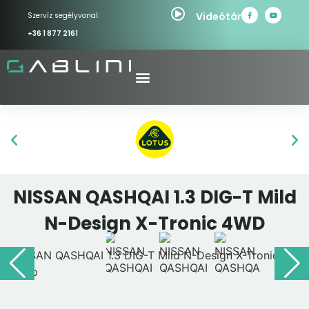
Videótár
Szervíz segélyvonal:
+36 1 877 2161
NISSAN QASHQAI 1.3 DIG-T Mild
N-Design X-Tronic 4WD