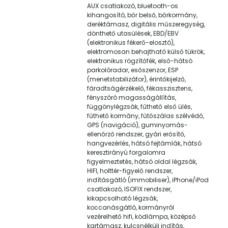
AUX csatlakozó, bluetooth-os
kihangosító, bőr belső, bőrkormány,
deréktámasz, digitális műszeregység,
dönthető utasülések, EBD/EBV
(elektronikus fékerő-elosztó),
elektromosan behajtható külső tükrök,
elektronikus rögzítőfék, első-hátsó
parkolóradar, esőszenzor, ESP
(menetstabilizátor), érintőkijelző,
fáradtságérzékelő, fékasszisztens,
fényszóró magasságállítás,
függönylégzsák, fűthető első ülés,
fűthető kormány, fűtőszálas szélvédő,
GPS (navigáció), guminyomás-
ellenőrző rendszer, gyári erősítő,
hangvezérlés, hátsó fejtámlák, hátsó
keresztirányú forgalomra
figyelmeztetés, hátsó oldal légzsák,
HIFI, holttér-figyelő rendszer,
indításgátló (immobiliser), iPhone/iPod
csatlakozó, ISOFIX rendszer,
kikapcsolható légzsák,
koccanásgátló, kormányról
vezérelhető hifi, ködlámpa, középső
kartámasz, kulcsnélküli indítás,