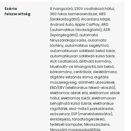
Széria
6 hangszóró, 230V csatlakozó hátul,
felszereltség
360 fokos kamerarendszer, ABS
(blokkolásgátló), Alcantara kárpit,
Android Auto, Apple CarPlay, ARD
(automatikus távolságtartó), ASR
(kipörgésgátló), automata
fényszórókapcsolás, automata
távfény, automatikus segélyhívó,
automatikusan sötétedő belső tükör,
automatikusan sötétedő külső tükör,
AUX csatlakozó, állítható kormány,
bluetooth-os kihangosító, bőr belső,
bőrkormány, centrálzár, deréktámasz,
digitális kétzónás klíma, digitális
műszeregység, dönthető utasülések,
EBD/EBV (elektronikus fékerő-elosztó),
elektromos ablak elöl, elektromos ablak
hátul, elektromos tükör, elektromosan
behajtható külső tükrök, elektronikus
rögzítőfék, első-hátsó parkolóradar,
esőszenzor, ESP (menetstabilizátor),
érintőkijelző, fáradtságérzékelő,
fedélzeti komputer, fékasszisztens,
fényszóró magasságállítás,