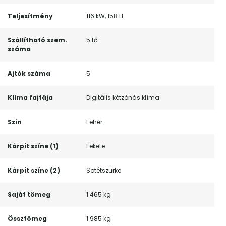
Teljesítmény
116 kW, 158 LE
Szállítható szem.
5 fő
száma
Ajtók száma
5
Klíma fajtája
Digitális kétzónás klíma
Szín
Fehér
Kárpit színe (1)
Fekete
Kárpit színe (2)
Sötétszürke
Saját tömeg
1 465 kg
Össztömeg
1 985 kg