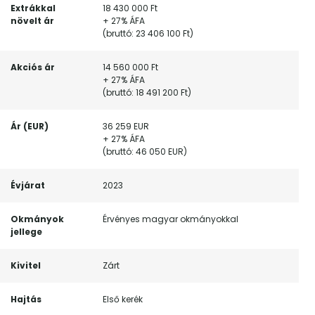
Extrákkal
18 430 000 Ft
növelt ár
+ 27% ÁFA
(bruttó: 23 406 100 Ft)
Akciós ár
14 560 000 Ft
+ 27% ÁFA
(bruttó: 18 491 200 Ft)
Ár (EUR)
36 259 EUR
+ 27% ÁFA
(bruttó: 46 050 EUR)
Évjárat
2023
Okmányok
Érvényes magyar okmányokkal
jellege
Kivitel
Zárt
Hajtás
Első kerék