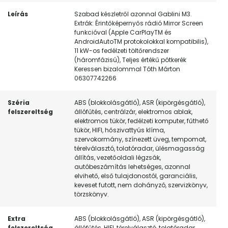
Leírás
Szabad készletről azonnal Gablini M3.
Extrák: Érintőképernyős rádió Mirror Screen
funkcióval (Apple CarPlayTM és
AndroidAutoTM protokolokkal kompatibilis),
11 kW-os fedélzeti töltőrendszer
(háromfázisú), Teljes értékű pótkerék
Keressen bizalommal Tóth Márton
06307742266
Széria
ABS (blokkolásgátló), ASR (kipörgésgátló),
felszereltség
állófűtés, centrálzár, elektromos ablak,
elektromos tükör, fedélzeti komputer, fűthető
tükör, HIFI, hőszivattyús klíma,
szervokormány, színezett üveg, tempomat,
térelválasztó, tolatóradar, ülésmagasság
állítás, vezetőoldali légzsák,
autóbeszámítás lehetséges, azonnal
elvihető, első tulajdonostól, garanciális,
keveset futott, nem dohányzó, szervizkönyv,
törzskönyv.
Extra
ABS (blokkolásgátló), ASR (kipörgésgátló),
felszereltség
állófűtés, HIFI, térelválasztó, tolatóradar,