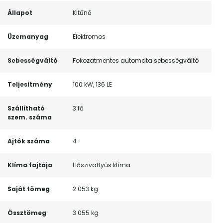
Állapot
Kitűnő
Üzemanyag
Elektromos
Sebességváltó
Fokozatmentes automata sebességváltó
Teljesítmény
100 kW, 136 LE
Szállítható
3 fő
szem. száma
Ajtók száma
4
Klíma fajtája
Hőszivattyús klíma
Saját tömeg
2 053 kg
Össztömeg
3 055 kg