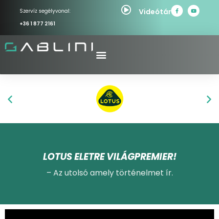
Videótár
Szervíz segélyvonal:
+36 1 877 2161
LOTUS ELETRE VILÁGPREMIER!
– Az utolsó amely történelmet ír.