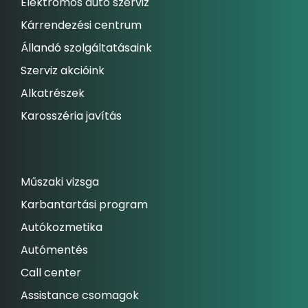
Elektromos autó szerviz
Kárrendezési centrum
Állandó szolgáltatásaink
Szerviz akcióink
Alkatrészek
Karosszéria javítás
Műszaki vizsga
Karbantartási program
Autókozmetika
Autómentés
Call center
Assistance csomagok