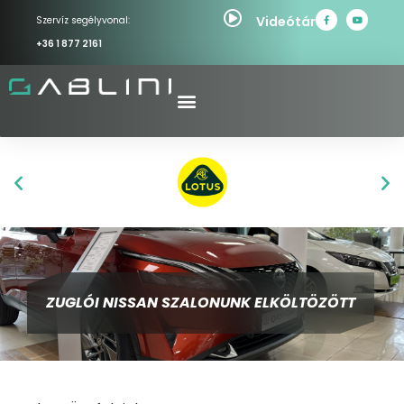
Videótár
Szervíz segélyvonal:
+36 1 877 2161
ZUGLÓI NISSAN SZALONUNK ELKÖLTÖZÖTT